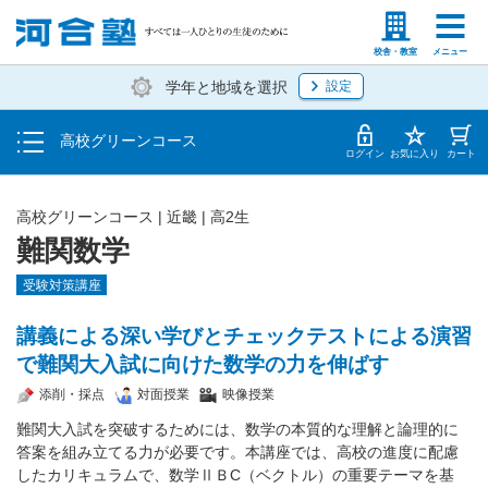
学費の仕組み・支払方法
塾生の方
高等学校の先生
校舎・教室
メニュー
学年と地域を選択
設定
受講開始までの流れ
高校グリーンコース
校舎・教室一覧
ログイン
お気に入り
カート
高校グリーンコース | 近畿 | 高2生
難関数学
受験対策講座
講義による深い学びとチェックテストによる演習
で難関大入試に向けた数学の力を伸ばす
添削・採点
対面授業
映像授業
難関大入試を突破するためには、数学の本質的な理解と論理的に
答案を組み立てる力が必要です。本講座では、高校の進度に配慮
したカリキュラムで、数学ⅡＢC（ベクトル）の重要テーマを基