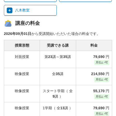
八木教室
講座の料金
2026年09月01日
から受講開始いただいた場合の料金です。
授業形態
受講できる講
料金
対面授業
第
23
講～第
35
講
79,690
円
月払い可
映像授業
全
35
講
214,550
円
月払い可
映像授業
スタート学期（ 全
55,170
円
9
講 ）
月払い可
映像授業
1学期（ 全
13
講 ）
79,690
円
月払い可