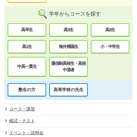
学年からコースを探す
高卒生
高3生
高2生
高1生
海外帰国生
小・中学生
通信制高校生・高校
中高一貫生
中退者
塾生の方
高等学校の先生
コース・講習
模試・テスト
イベント・説明会