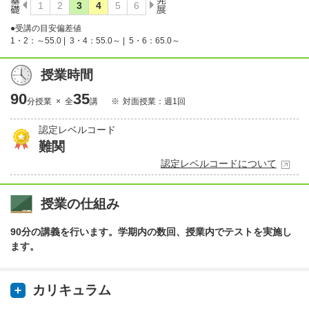
●受講の目安偏差値
1・2：～55.0 |
3・4：55.0～ |
5・6：65.0～
授業時間
90
35
分授業 × 全
講
対面授業：週1回
認定レベルコード
難関
認定レベルコードについて
授業の仕組み
90分の講義を行います。学期内の数回、授業内でテストを実施し
ます。
カリキュラム