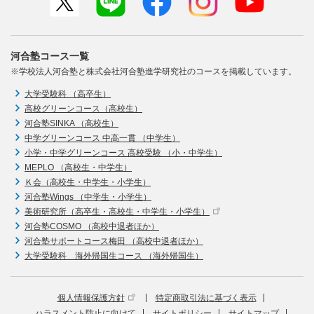
河合塾コース一覧
※学校法人河合塾と株式会社河合塾進学研究社のコースを掲載しています。
大学受験科 （高卒生）
高校グリーンコース（高校生）
河合塾SINKA （高校生）
中学グリーンコース 中高一貫 （中学生）
小学・中学グリーンコース 高校受験 （小・中学生）
MEPLO （高校生・中学生）
Ｋ会（高校生・中学生・小学生）
河合塾Wings （中学生・小学生）
美術研究所（高卒生・高校生・中学生・小学生）
河合塾COSMO （高校中退者ほか）
河合塾サポートコース梅田 （高校中退者ほか）
大学受験科 海外帰国生コース （海外帰国生）
個人情報保護方針
特定商取引法に基づく表示
ハラスメント防止に向けて
サイトポリシー
サイトマップ