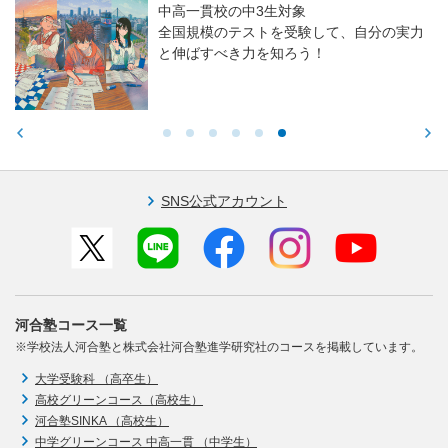
中高一貫校の中3生対象
全国規模のテストを受験して、自分の実力
と伸ばすべき力を知ろう！
SNS公式アカウント
河合塾コース一覧
※学校法人河合塾と株式会社河合塾進学研究社のコースを掲載しています。
大学受験科 （高卒生）
高校グリーンコース（高校生）
河合塾SINKA （高校生）
中学グリーンコース 中高一貫 （中学生）