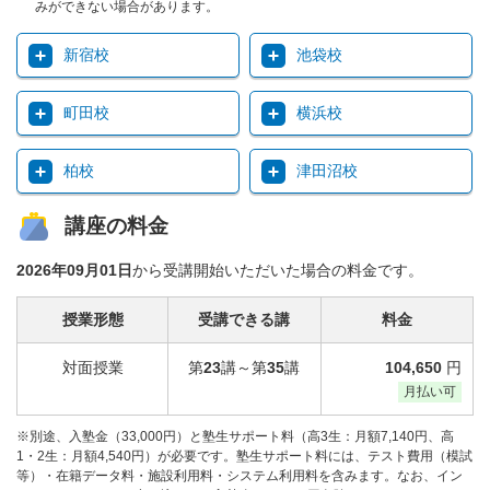
みができない場合があります。
新宿校
池袋校
町田校
横浜校
柏校
津田沼校
講座の料金
2026年09月01日
から受講開始いただいた場合の料金です。
授業形態
受講できる講
料金
対面授業
第
23
講～第
35
講
104,650
円
月払い可
※別途、入塾金（33,000円）と塾生サポート料（高3生：月額7,140円、高
1・2生：月額4,540円）が必要です。塾生サポート料には、テスト費用（模試
等）・在籍データ料・施設利用料・システム利用料を含みます。なお、イン