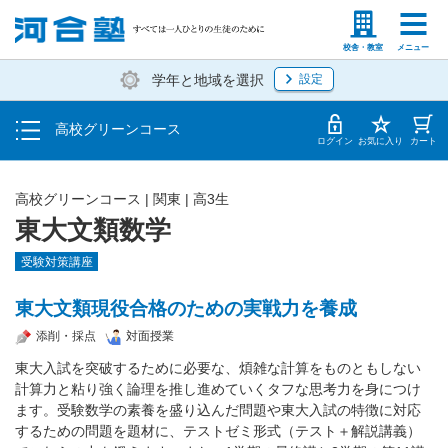
学費の仕組み・支払方法
塾生の方
高等学校の先生
校舎・教室
メニュー
学年と地域を選択
設定
受講開始までの流れ
高校グリーンコース
校舎・教室一覧
ログイン
お気に入り
カート
高校グリーンコース | 関東 | 高3生
東大文類数学
受験対策講座
東大文類現役合格のための実戦力を養成
添削・採点
対面授業
東大入試を突破するために必要な、煩雑な計算をものともしない
計算力と粘り強く論理を推し進めていくタフな思考力を身につけ
ます。受験数学の素養を盛り込んだ問題や東大入試の特徴に対応
するための問題を題材に、テストゼミ形式（テスト＋解説講義）