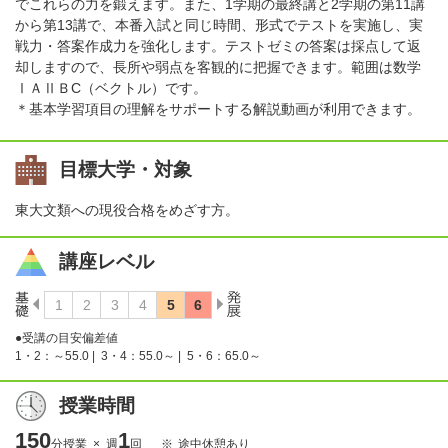
でこれらの力を鍛えます。また、1学期の最終講と2学期の第11講
から第13講で、本番入試と同じ時間、形式でテストを実施し、実
戦力・答案作成力を強化します。テストゼミの答案は採点して返
却しますので、長所や弱点を客観的に把握できます。範囲は数学
ⅠＡⅡＢC（ベクトル）です。
＊基本学習項目の理解をサポートする解説動画が利用できます。
目標大学・対象
東大文類への現役合格をめざす方。
講座レベル
●受講の目安偏差値
1・2：～55.0 |
3・4：55.0～ |
5・6：65.0～
授業時間
150
1
分授業 × 週
回
途中休憩あり