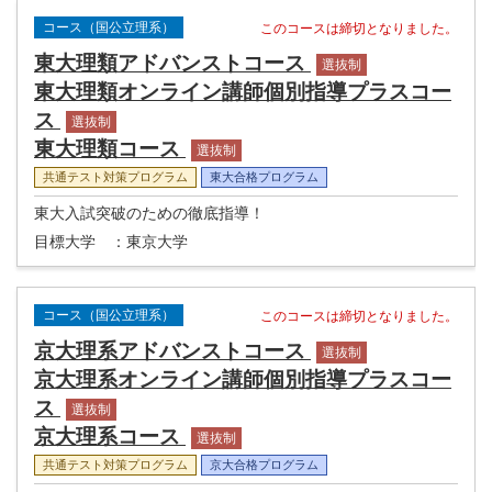
コース（国公立理系）
このコースは締切となりました。
東大理類アドバンストコース
選抜制
東大理類オンライン講師個別指導プラスコー
ス
選抜制
東大理類コース
選抜制
共通テスト対策プログラム
東大合格プログラム
東大入試突破のための徹底指導！
目標大学
：東京大学
コース（国公立理系）
このコースは締切となりました。
京大理系アドバンストコース
選抜制
京大理系オンライン講師個別指導プラスコー
ス
選抜制
京大理系コース
選抜制
共通テスト対策プログラム
京大合格プログラム