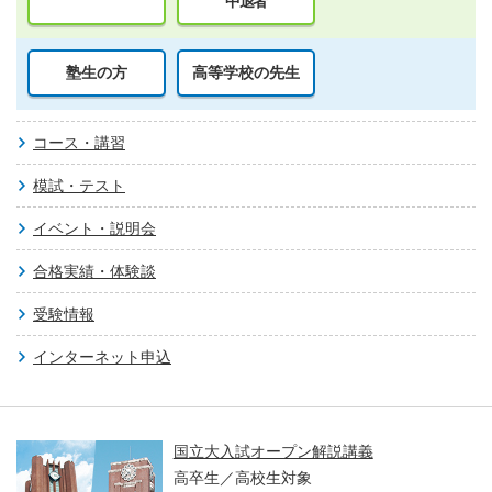
中退者
塾生の方
高等学校の先生
コース・講習
模試・テスト
イベント・説明会
合格実績・体験談
受験情報
インターネット申込
国立大入試オープン解説講義
高卒生／高校生対象