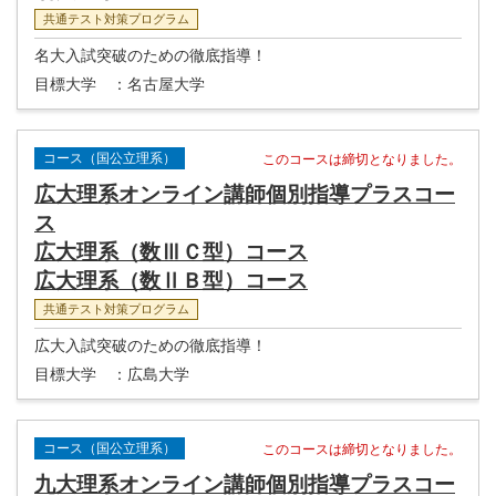
共通テスト対策プログラム
名大入試突破のための徹底指導！
目標大学
：名古屋大学
コース（国公立理系）
このコースは締切となりました。
広大理系オンライン講師個別指導プラスコー
ス
広大理系（数ⅢＣ型）コース
広大理系（数ⅡＢ型）コース
共通テスト対策プログラム
広大入試突破のための徹底指導！
目標大学
：広島大学
コース（国公立理系）
このコースは締切となりました。
九大理系オンライン講師個別指導プラスコー