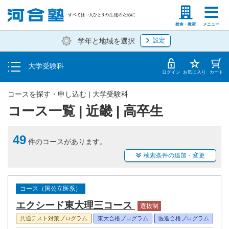
入塾説明会・個別相談
塾生の方
高等学校の先生
校舎・教室
メニュー
学年と地域を選択
設定
学費・入塾手続き方法
大学受験科
入塾から授業開始までのスケジュール
ログイン
お気に入り
カート
コースを探す・申し込む | 大学受験科
コース一覧 | 近畿 | 高卒生
49
件のコースがあります。
検索条件の追加・変更
コース（国公立医系）
エクシード東大理三コース
選抜制
共通テスト対策プログラム
東大合格プログラム
医進合格プログラム