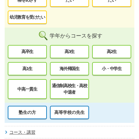
格をめざす
たい
たい
幼児教育を受けたい
学年からコースを探す
高卒生
高3生
高2生
高1生
海外帰国生
小・中学生
通信制高校生・高校
中高一貫生
中退者
塾生の方
高等学校の先生
コース・講習