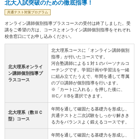
北大入試突破のための徹底指導！
共通テスト対策プログラム
オンライン講師個別指導プラスコースの受付は終了しました。受
講をご希望の方は、コースとオンライン講師個別指導をそれぞれ
校舎窓口にてお申し込みください。
北大理系コースに「オンライン講師個別
指導」が付いたコースです。
河合塾講師による１対１のパーソナルコ
北大理系オンライ
ーチングです。学習計画や学習法を一緒
ン講師個別指導プ
に組み立てたうえで、年間を通して専属
ラスコース
のプロ講師が個別指導を行います。
※「カートに入れる」を押した後に、
ⅢC／ⅡBを選択できます。
年間を通して確固たる基礎力を形成し、
北大理系（数ⅢＣ
共通テストと二次試験をしっかり解きき
型）コース
る力をバランスよく鍛えるコースです。
年間を通して確固たる基礎力を形成し、