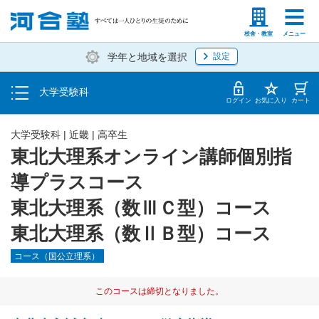
入塾説明会・個別相談
塾生の方
高等学校の先生
校舎・教室
メニュー
学年と地域を選択
設定
学費・入塾手続き方法
大学受験科
入塾から授業開始までのスケジュール
ログイン
お気に入り
カート
大学受験科
|
近畿
|
高卒生
東北大理系オンライン講師個別指
導プラスコース
東北大理系（数ⅢＣ型）コース
東北大理系（数ⅡＢ型）コース
コース（国公立理系）
このコースは締切となりました。