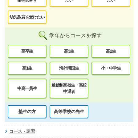
格をめざす
たい
たい
幼児教育を受けたい
学年からコースを探す
高卒生
高3生
高2生
高1生
海外帰国生
小・中学生
通信制高校生・高校
中高一貫生
中退者
塾生の方
高等学校の先生
コース・講習