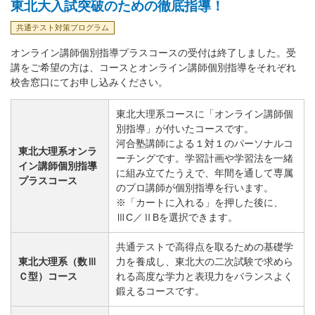
東北大入試突破のための徹底指導！
共通テスト対策プログラム
オンライン講師個別指導プラスコースの受付は終了しました。受
講をご希望の方は、コースとオンライン講師個別指導をそれぞれ
校舎窓口にてお申し込みください。
東北大理系コースに「オンライン講師個
別指導」が付いたコースです。
河合塾講師による１対１のパーソナルコ
東北大理系オンラ
ーチングです。学習計画や学習法を一緒
イン講師個別指導
に組み立てたうえで、年間を通して専属
プラスコース
のプロ講師が個別指導を行います。
※「カートに入れる」を押した後に、
ⅢC／ⅡBを選択できます。
共通テストで高得点を取るための基礎学
東北大理系（数Ⅲ
力を養成し、東北大の二次試験で求めら
Ｃ型）コース
れる高度な学力と表現力をバランスよく
鍛えるコースです。