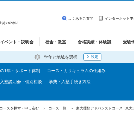
よくあるご質問
インターネット申
イベント・説明会
校舎・教室
合格実績・体験談
受験
学年と地域を選択
設定
の1年・サポート体制
コース・カリキュラムの仕組み
入塾説明会・個別相談
学費・入塾手続き方法
コースを探す・申し込む
コース一覧
東大理類アドバンストコース | 東大