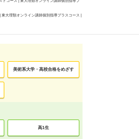
ストコース | 東大理類オンライン講師個別指導プ
| 東大理類オンライン講師個別指導プラスコース |
美術系大学・高校合格をめざす
高1生