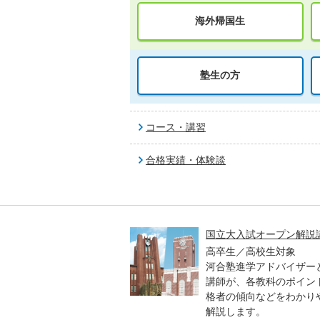
海外帰国生
塾生の方
コース・講習
合格実績・体験談
高一貫校 中学生テスト
国立大入試オープン解説
貫校の中3生対象
高卒生／高校生対象
模のテストを受験して、
河合塾進学アドバイザー
実力と伸ばすべき力を知
講師が、各教科のポイン
格者の傾向などをわかり
解説します。