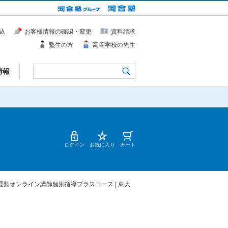
込
お客様情報の確認・変更
資料請求
塾生の方
高等学校の先生
情報
ログイン
お気に入り
カート
理類オンライン講師個別指導プラスコース | 東大