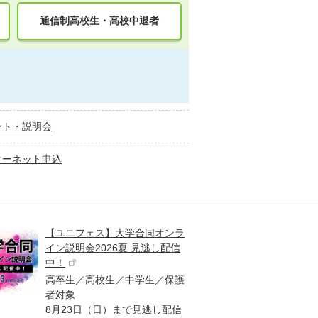
通信制高校生・高校中退者
ント・説明会
ターネット申込
【ユニフェス】大学合同オンラ
大学受
イン説明会2026夏 見逃し配信
ント
中！
高校生
高卒生／高校生／中学生／保護
「栄冠
者対象
報が満
8月23日（日）まで見逃し配信
題集を