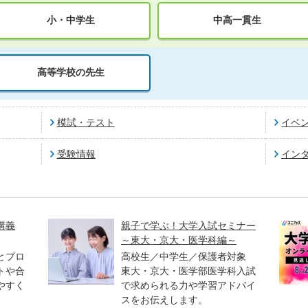
小・中学生
中高一貫生
高等学校の先生
模試・テスト
イベ
受験情報
イン
講義
親子で学ぶ！大学入試セミナー
～東大・京大・医学科編～
とプロ
高校生／中学生／保護者対象
トや合
東大・京大・医学部医学科入試
やすく
で求められる力や学習アドバイ
スをお伝えします。