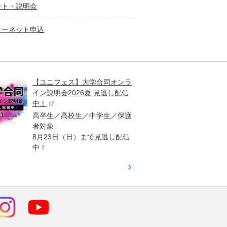
ント・説明会
ターネット申込
【ユニフェス】大学合同オンラ
大学受
イン説明会2026夏 見逃し配信
ント
中！
高校生
高卒生／高校生／中学生／保護
「栄冠
者対象
報が満
8月23日（日）まで見逃し配信
題集を
中！
す！