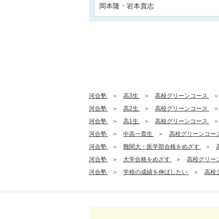
岡本隆・岩本貴志
河合塾
高3生
高校グリーンコース
河合塾
高2生
高校グリーンコース
河合塾
高1生
高校グリーンコース
河合塾
中高一貫生
高校グリーンコー
河合塾
難関大・医学部合格をめざす
河合塾
大学合格をめざす
高校グリー
河合塾
学校の成績を伸ばしたい
高校