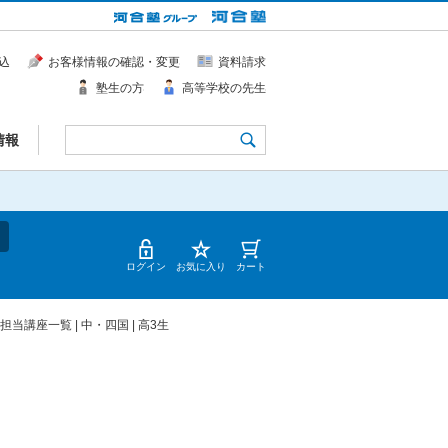
込
お客様情報の確認・変更
資料請求
塾生の方
高等学校の先生
情報
ログイン
お気に入り
カート
担当講座一覧 | 中・四国 | 高3生