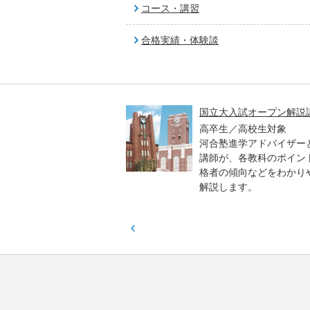
コース・講習
合格実績・体験談
高一貫校 中学生テスト
国立大入試オープン解説
貫校の中3生対象
高卒生／高校生対象
模のテストを受験して、
河合塾進学アドバイザー
実力と伸ばすべき力を知
講師が、各教科のポイン
格者の傾向などをわかり
解説します。