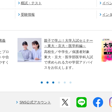
模試・テスト
イベ
受験情報
イン
講義
親子で学ぶ！大学入試セミナー
～東大・京大・医学科編～
とプロ
高校生／中学生／保護者対象
トや合
東大・京大・医学部医学科入試
やすく
で求められる力や学習アドバイ
スをお伝えします。
SNS公式アカウント