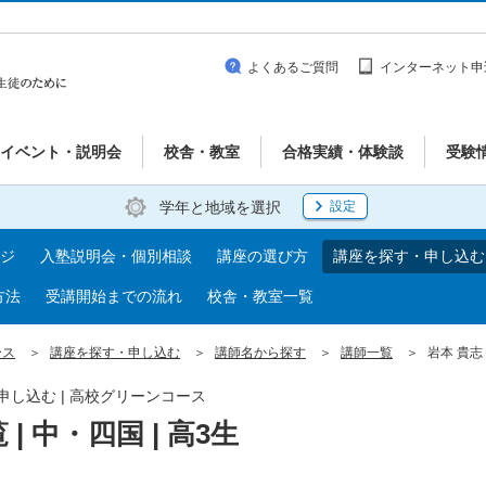
よくあるご質問
インターネット申
イベント・説明会
校舎・教室
合格実績・体験談
受験
学年と地域を選択
設定
ジ
入塾説明会・個別相談
講座の選び方
講座を探す・申し込む
方法
受講開始までの流れ
校舎・教室一覧
ース
講座を探す・申し込む
講師名から探す
講師一覧
岩本 貴志 
・申し込む | 高校グリーンコース
| 中・四国 | 高3生