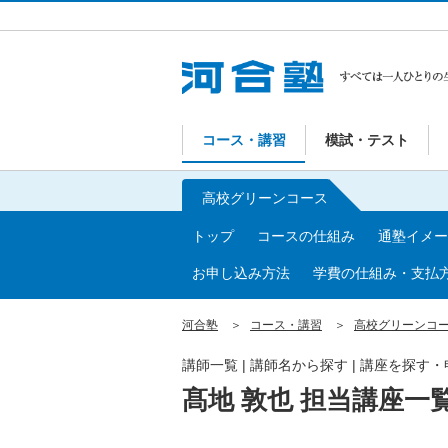
コース・講習
模試・テスト
高校グリーンコース
トップ
コースの仕組み
通塾イメー
お申し込み方法
学費の仕組み・支払
河合塾
コース・講習
高校グリーンコ
講師一覧 | 講師名から探す | 講座を探す
髙地 敦也 担当講座一覧 