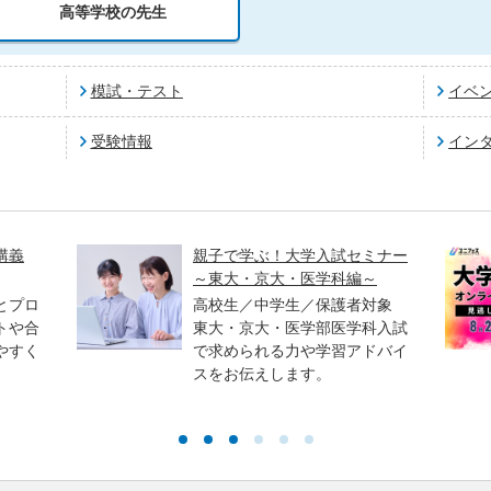
高等学校の先生
模試・テスト
イベ
受験情報
イン
講義
親子で学ぶ！大学入試セミナー
～東大・京大・医学科編～
とプロ
高校生／中学生／保護者対象
トや合
東大・京大・医学部医学科入試
やすく
で求められる力や学習アドバイ
スをお伝えします。