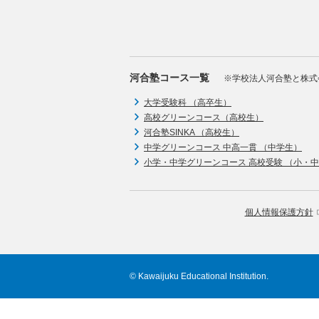
河合塾コース一覧
※学校法人河合塾と株式
大学受験科 （高卒生）
高校グリーンコース（高校生）
河合塾SINKA （高校生）
中学グリーンコース 中高一貫 （中学生）
小学・中学グリーンコース 高校受験 （小・
個人情報保護方針
© Kawaijuku Educational Institution.