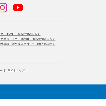
合塾COSMO （高校中退者ほか）
合塾サポートコース梅田 （高校中退者ほか）
学受験科 海外帰国生コース （海外帰国生）
ー
サイトマップ