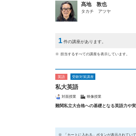
髙地 敦也
タカチ アツヤ
1
件の講座があります。
担当するすべての講座を表示しています。
受験対策講座
英語
私大英語
対面授業
映像授業
難関私立大合格への基礎となる英語力や実
「カートに入れる」ボタンが表示されてい