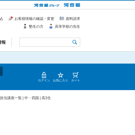
込
お客様情報の確認・変更
資料請求
塾生の方
高等学校の先生
情報
ログイン
お気に入り
カート
担当講座一覧 | 中・四国 | 高3生