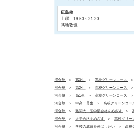
広島校
土曜 19:50～21:20
髙地敦也
河合塾
高3生
高校グリーンコース
河合塾
高2生
高校グリーンコース
河合塾
高1生
高校グリーンコース
河合塾
中高一貫生
高校グリーンコー
河合塾
難関大・医学部合格をめざす
河合塾
大学合格をめざす
高校グリー
河合塾
学校の成績を伸ばしたい
高校