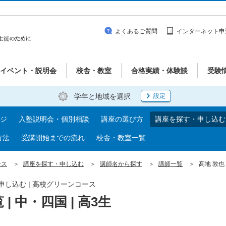
よくあるご質問
インターネット申
イベント・説明会
校舎・教室
合格実績・体験談
受験
学年と地域を選択
設定
ジ
入塾説明会・個別相談
講座の選び方
講座を探す・申し込む
方法
受講開始までの流れ
校舎・教室一覧
ース
講座を探す・申し込む
講師名から探す
講師一覧
髙地 敦也 
・申し込む | 高校グリーンコース
| 中・四国 | 高3生