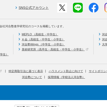
SNS公式アカウント
会社河合塾進学研究社のコースを掲載しています。
MEPLO （高校生・中学生）
河
Ｋ会（高校生・中学生・小学生）
河
河合塾Wings （中学生・小学生）
大
美術研究所（高卒生・高校生・中学生・小学生）
中学生）
特定商取引法に基づく表示
ハラスメント防止に向けて
サイトポリシ
河合塾について
採用情報（学校法人河合塾）