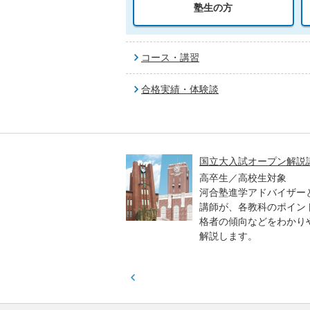
塾生の方
コース・講習
合格実績・体験談
高一貫校 中学生テスト
国立大入試オープン解説
貫校の中3生対象
高卒生／高校生対象
模のテストを受験して、
河合塾進学アドバイザー
実力と伸ばすべき力を知
講師が、各教科のポイン
格者の傾向などをわかり
解説します。