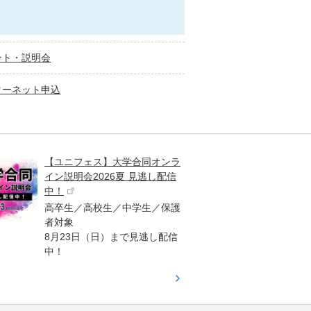
ント・説明会
ターネット申込
【ユニフェス】大学合同オンラ
大学受
イン説明会2026夏 見逃し配信
ント
中！
高校生
高卒生／高校生／中学生／保護
「栄冠
者対象
報が満
8月23日（日）まで見逃し配信
題集を
中！
す！