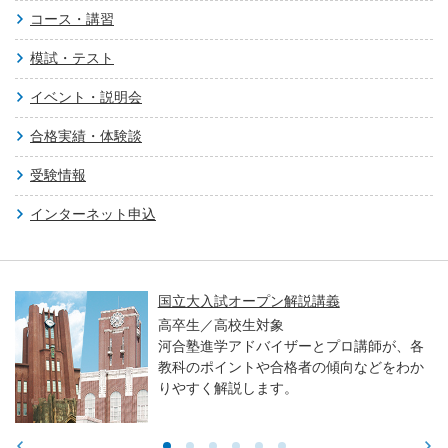
コース・講習
模試・テスト
イベント・説明会
合格実績・体験談
受験情報
インターネット申込
国立大入試オープン解説講義
高卒生／高校生対象
河合塾進学アドバイザーとプロ講師が、各
教科のポイントや合格者の傾向などをわか
りやすく解説します。