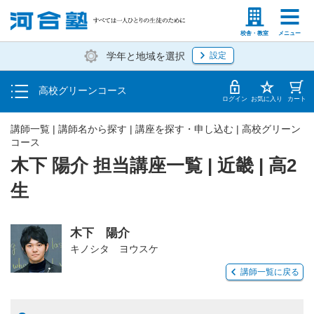
学費の仕組み・支払方法
塾生の方
高等学校の先生
校舎・教室
メニュー
学年と地域を選択
設定
受講開始までの流れ
高校グリーンコース
校舎・教室一覧
ログイン
お気に入り
カート
講師一覧 | 講師名から探す | 講座を探す・申し込む | 高校グリーン
コース
木下 陽介 担当講座一覧 | 近畿 | 高2
生
木下 陽介
キノシタ ヨウスケ
講師一覧に戻る