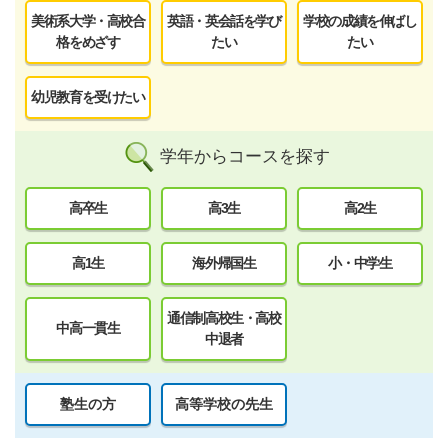
美術系大学・高校合
英語・英会話を学び
学校の成績を伸ばし
格をめざす
たい
たい
幼児教育を受けたい
学年からコースを探す
高卒生
高3生
高2生
高1生
海外帰国生
小・中学生
通信制高校生・高校
中高一貫生
中退者
塾生の方
高等学校の先生