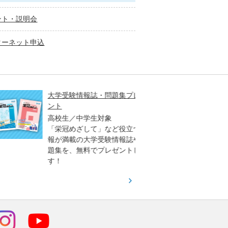
ント・説明会
ターネット申込
大学受験情報誌・問題集プレゼ
大学入
ント
高2生
高校生／中学生対象
3生対
「栄冠めざして」など役立つ情
「大学
報が満載の大学受験情報誌や問
早く、
題集を、無料でプレゼントしま
オリジ
す！
（日）