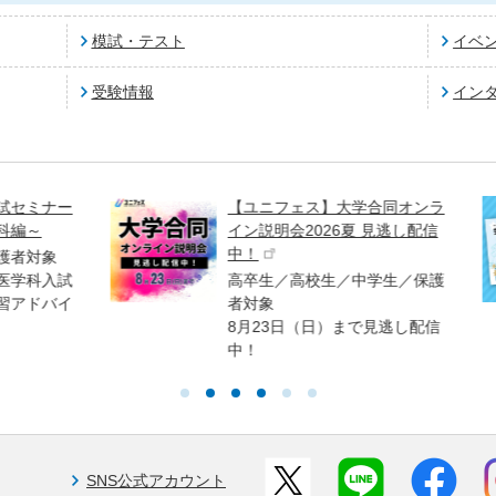
模試・テスト
イベ
受験情報
イン
ミナー
【ユニフェス】大学合同オンラ
～
イン説明会2026夏 見逃し配信
中！
対象
科入試
高卒生／高校生／中学生／保護
ドバイ
者対象
8月23日（日）まで見逃し配信
中！
SNS公式アカウント