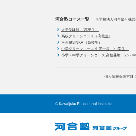
河合塾コース一覧
※学校法人河合塾と株式
大学受験科 （高卒生）
高校グリーンコース（高校生）
河合塾SINKA （高校生）
中学グリーンコース 中高一貫 （中学生）
小学・中学グリーンコース 高校受験 （小・
個人情報保護方針
© Kawaijuku Educational Institution.