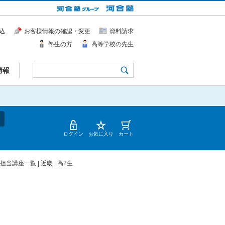
込
お客様情報の確認・変更
資料請求
塾生の方
高等学校の先生
情報
ログイン
お気に入り
カート
担当講座一覧 | 近畿 | 高2生