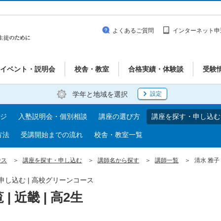
よくあるご質問
インターネット申
イベント・説明会
校舎・教室
合格実績・体験談
受験
学年と地域を選択
設定
ジ
入塾説明会・個別相談
講座の選び方
講座を探す・申し込む
方法
受講開始までの流れ
校舎・教室一覧
ース
講座を探す・申し込む
講師名から探す
講師一覧
清水 雅子 
・申し込む | 高校グリーンコース
 近畿 | 高2生