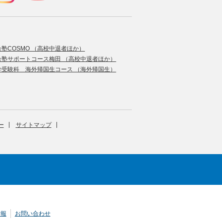
合塾COSMO （高校中退者ほか）
合塾サポートコース梅田 （高校中退者ほか）
学受験科 海外帰国生コース （海外帰国生）
ー
サイトマップ
情報
お問い合わせ