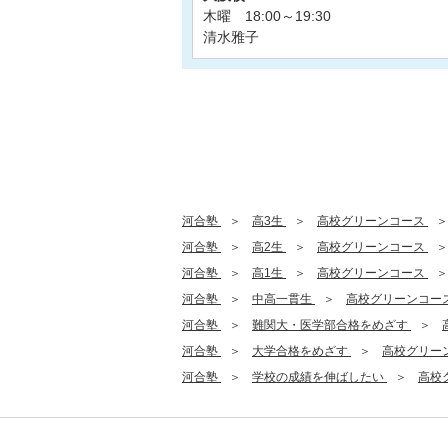
木曜 18:00～19:30
清水雅子
河合塾
高3生
高校グリーンコース
河合塾
高2生
高校グリーンコース
河合塾
高1生
高校グリーンコース
河合塾
中高一貫生
高校グリーンコー
河合塾
難関大・医学部合格をめざす
河合塾
大学合格をめざす
高校グリー
河合塾
学校の成績を伸ばしたい
高校