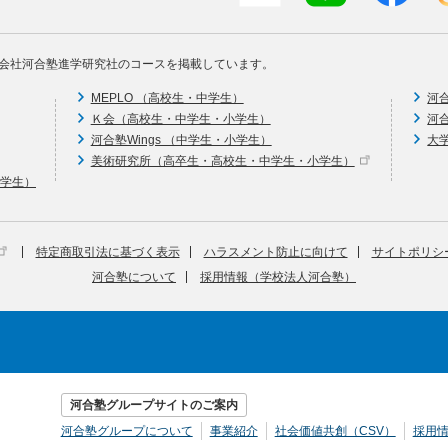
会社河合塾進学研究社のコースを掲載しています。
MEPLO （高校生・中学生）
河
Ｋ会（高校生・中学生・小学生）
河
河合塾Wings （中学生・小学生）
大
美術研究所（高卒生・高校生・中学生・小学生）
中学生）
特定商取引法に基づく表示
ハラスメント防止に向けて
サイトポリシ
河合塾について
採用情報（学校法人河合塾）
河合塾グループサイトのご案内
河合塾グループについて
事業紹介
社会価値共創（CSV）
採用