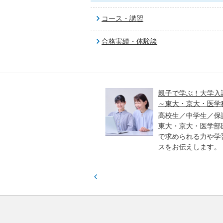
コース・講習
合格実績・体験談
入試オープン解説講義
親子で学ぶ！大学入試セ
～東大・京大・医学科編
／高校生対象
進学アドバイザーとプロ
高校生／中学生／保護者
、各教科のポイントや合
東大・京大・医学部医学
傾向などをわかりやすく
で求められる力や学習ア
ます。
スをお伝えします。