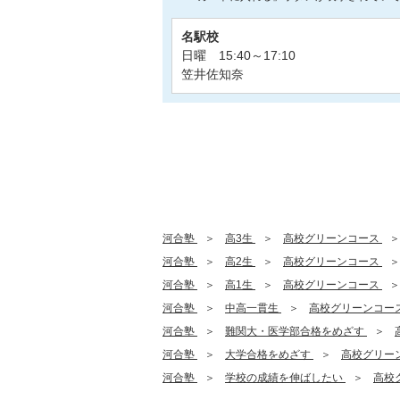
名駅校
日曜 15:40～17:10
笠井佐知奈
河合塾
高3生
高校グリーンコース
河合塾
高2生
高校グリーンコース
河合塾
高1生
高校グリーンコース
河合塾
中高一貫生
高校グリーンコー
河合塾
難関大・医学部合格をめざす
河合塾
大学合格をめざす
高校グリー
河合塾
学校の成績を伸ばしたい
高校