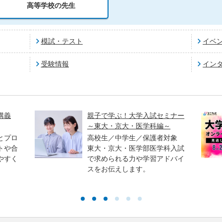
高等学校の先生
模試・テスト
イベ
受験情報
イン
講義
親子で学ぶ！大学入試セミナー
～東大・京大・医学科編～
とプロ
高校生／中学生／保護者対象
トや合
東大・京大・医学部医学科入試
やすく
で求められる力や学習アドバイ
スをお伝えします。