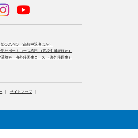
合塾COSMO （高校中退者ほか）
合塾サポートコース梅田 （高校中退者ほか）
学受験科 海外帰国生コース （海外帰国生）
ー
サイトマップ