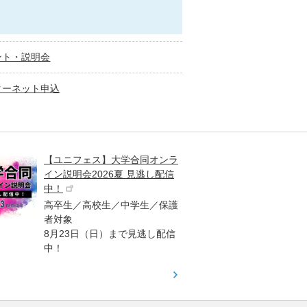
ント・説明会
ターネット申込
【ユニフェス】大学合同オンラ
大学受
イン説明会2026夏 見逃し配信
ント
中！
高校生
高卒生／高校生／中学生／保護
「栄冠
者対象
報が満
8月23日（日）まで見逃し配信
題集を
中！
す！