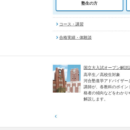
塾生の方
コース・講習
合格実績・体験談
高一貫校 中学生テスト
国立大入試オープン解説
貫校の中3生対象
高卒生／高校生対象
模のテストを受験して、
河合塾進学アドバイザー
実力と伸ばすべき力を知
講師が、各教科のポイン
格者の傾向などをわかり
解説します。