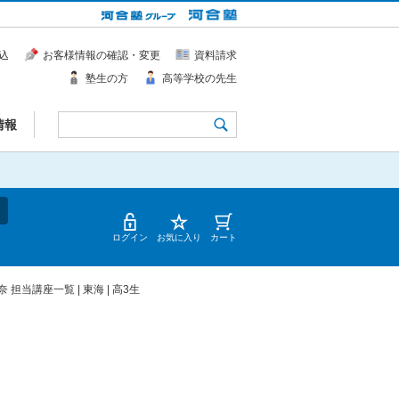
込
お客様情報の確認・変更
資料請求
塾生の方
高等学校の先生
情報
ログイン
お気に入り
カート
 担当講座一覧 | 東海 | 高3生