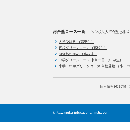
河合塾コース一覧
※学校法人河合塾と株式
大学受験科 （高卒生）
高校グリーンコース（高校生）
河合塾SINKA （高校生）
中学グリーンコース 中高一貫 （中学生）
小学・中学グリーンコース 高校受験 （小・
個人情報保護方針
© Kawaijuku Educational Institution.