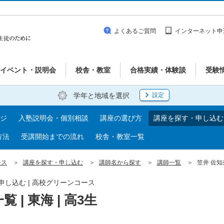
よくあるご質問
インターネット申
イベント・説明会
校舎・教室
合格実績・体験談
受験
学年と地域を選択
設定
ジ
入塾説明会・個別相談
講座の選び方
講座を探す・申し込む
方法
受講開始までの流れ
校舎・教室一覧
ース
講座を探す・申し込む
講師名から探す
講師一覧
笠井 佐知奈
・申し込む | 高校グリーンコース
 | 東海 | 高3生