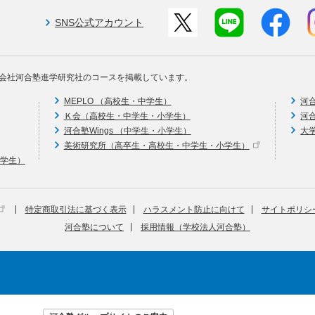
SNS公式アカウント
会社河合塾進学研究社のコースを掲載しています。
MEPLO （高校生・中学生）
河
Ｋ会（高校生・中学生・小学生）
河
河合塾Wings （中学生・小学生）
大
美術研究所（高卒生・高校生・中学生・小学生）
中学生）
特定商取引法に基づく表示
ハラスメント防止に向けて
サイトポリシ
河合塾について
採用情報（学校法人河合塾）