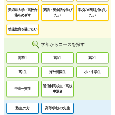
美術系大学・高校合
英語・英会話を学び
学校の成績を伸ばし
格をめざす
たい
たい
幼児教育を受けたい
学年からコースを探す
高卒生
高3生
高2生
高1生
海外帰国生
小・中学生
通信制高校生・高校
中高一貫生
中退者
塾生の方
高等学校の先生