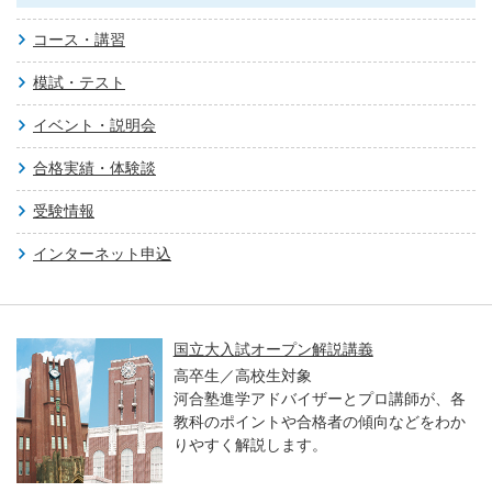
コース・講習
模試・テスト
イベント・説明会
合格実績・体験談
受験情報
インターネット申込
国立大入試オープン解説講義
高卒生／高校生対象
河合塾進学アドバイザーとプロ講師が、各
教科のポイントや合格者の傾向などをわか
りやすく解説します。