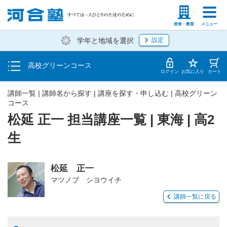
学費の仕組み・支払方法
塾生の方
高等学校の先生
校舎・教室
メニュー
学年と地域を選択
設定
受講開始までの流れ
高校グリーンコース
校舎・教室一覧
ログイン
お気に入り
カート
講師一覧 | 講師名から探す | 講座を探す・申し込む | 高校グリーン
コース
松延 正一 担当講座一覧 | 東海 | 高2
生
松延 正一
マツノブ シヨウイチ
講師一覧に戻る