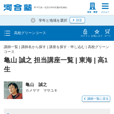
学費の仕組み・支払方法
塾生の方
高等学校の先生
校舎・教室
メニュー
学年と地域を選択
設定
受講開始までの流れ
高校グリーンコース
校舎・教室一覧
ログイン
お気に入り
カート
講師一覧 | 講師名から探す | 講座を探す・申し込む | 高校グリーン
コース
亀山 誠之 担当講座一覧 | 東海 | 高1
生
亀山 誠之
カメヤマ マサユキ
講師一覧に戻る