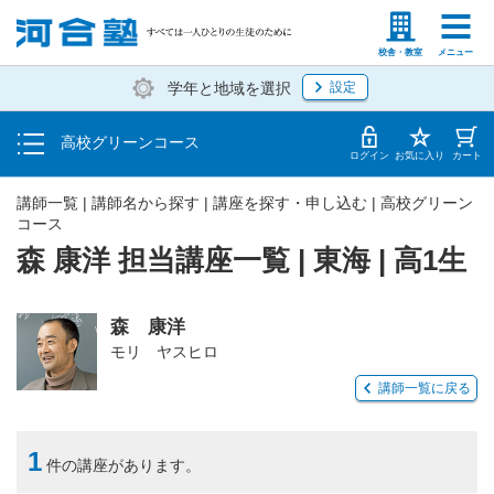
学費の仕組み・支払方法
塾生の方
高等学校の先生
校舎・教室
メニュー
学年と地域を選択
設定
受講開始までの流れ
高校グリーンコース
校舎・教室一覧
ログイン
お気に入り
カート
講師一覧 | 講師名から探す | 講座を探す・申し込む | 高校グリーン
コース
森 康洋 担当講座一覧 | 東海 | 高1生
森 康洋
モリ ヤスヒロ
講師一覧に戻る
1
件の講座があります。