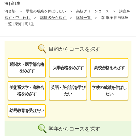
海 | 高1生
河合塾
学校の成績を伸ばしたい
高校グリーンコース
講座を
探す・申し込む
講師名から探す
講師一覧
森 康洋 担当講座
一覧 | 東海 | 高1生
目的からコースを探す
難関大・医学部合格
大学合格をめざす
高校合格をめざす
をめざす
美術系大学・高校合
英語・英会話を学び
学校の成績を伸ばし
格をめざす
たい
たい
幼児教育を受けたい
学年からコースを探す