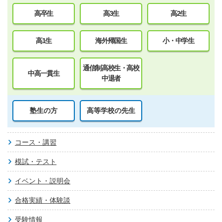
高卒生
高3生
高2生
高1生
海外帰国生
小・中学生
通信制高校生・高校
中高一貫生
中退者
塾生の方
高等学校の先生
コース・講習
模試・テスト
イベント・説明会
合格実績・体験談
受験情報