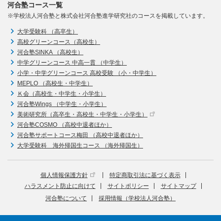
河合塾コース一覧
※学校法人河合塾と株式会社河合塾進学研究社のコースを掲載しています。
大学受験科 （高卒生）
高校グリーンコース（高校生）
河合塾SINKA （高校生）
中学グリーンコース 中高一貫 （中学生）
小学・中学グリーンコース 高校受験 （小・中学生）
MEPLO （高校生・中学生）
Ｋ会（高校生・中学生・小学生）
河合塾Wings （中学生・小学生）
美術研究所（高卒生・高校生・中学生・小学生）
河合塾COSMO （高校中退者ほか）
河合塾サポートコース梅田 （高校中退者ほか）
大学受験科 海外帰国生コース （海外帰国生）
個人情報保護方針
特定商取引法に基づく表示
ハラスメント防止に向けて
サイトポリシー
サイトマップ
河合塾について
採用情報（学校法人河合塾）