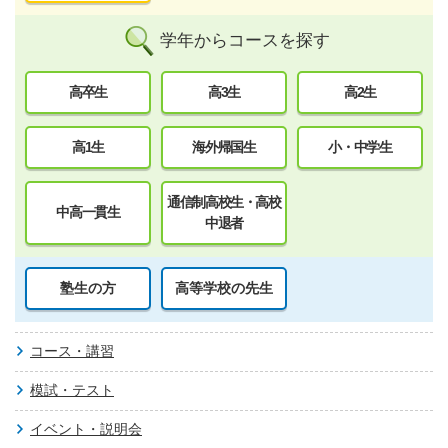
学年からコースを探す
高卒生
高3生
高2生
高1生
海外帰国生
小・中学生
通信制高校生・高校
中高一貫生
中退者
塾生の方
高等学校の先生
コース・講習
模試・テスト
イベント・説明会