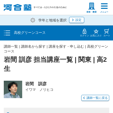
学費の仕組み・支払方法
塾生の方
高等学校の先生
校舎・教室
メニュー
学年と地域を選択
設定
受講開始までの流れ
高校グリーンコース
校舎・教室一覧
ログイン
お気に入り
カート
講師一覧 | 講師名から探す | 講座を探す・申し込む | 高校グリーン
コース
岩間 訓彦 担当講座一覧 | 関東 | 高2
生
岩間 訓彦
イワマ ノリヒコ
講師一覧に戻る