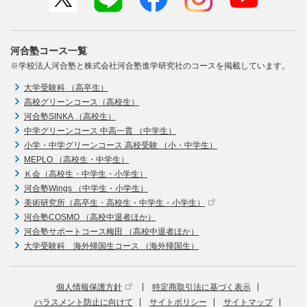
河合塾コース一覧
※学校法人河合塾と株式会社河合塾進学研究社のコースを掲載しています。
大学受験科 （高卒生）
高校グリーンコース（高校生）
河合塾SINKA （高校生）
中学グリーンコース 中高一貫 （中学生）
小学・中学グリーンコース 高校受験 （小・中学生）
MEPLO （高校生・中学生）
Ｋ会（高校生・中学生・小学生）
河合塾Wings （中学生・小学生）
美術研究所（高卒生・高校生・中学生・小学生）
河合塾COSMO （高校中退者ほか）
河合塾サポートコース梅田 （高校中退者ほか）
大学受験科 海外帰国生コース （海外帰国生）
個人情報保護方針
特定商取引法に基づく表示
ハラスメント防止に向けて
サイトポリシー
サイトマップ