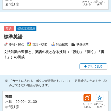
カートに
お気に入り
岩間訓彦
入れる
保存
受験対策講座
英語
標準英語
添削・採点
英語４技能
対面授業
映像授業
文法知識の習得と、英語の核となる技能（「読む」「聞く」「書
く」）の養成
詳しく見る
「カートに入れる」ボタンが表示されていても、定員締切のためお申し込
みができない場合があります。
柏校
水曜 20:00～21:30
カートに
お気に入り
岩間訓彦
入れる
保存