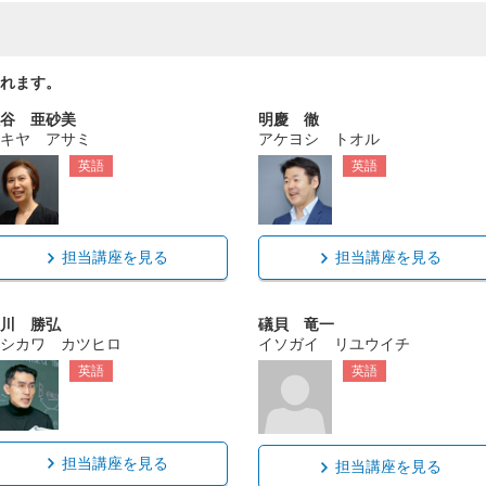
れます。
谷 亜砂美
明慶 徹
キヤ アサミ
アケヨシ トオル
英語
英語
担当講座を見る
担当講座を見る
川 勝弘
礒貝 竜一
シカワ カツヒロ
イソガイ リユウイチ
英語
英語
担当講座を見る
担当講座を見る