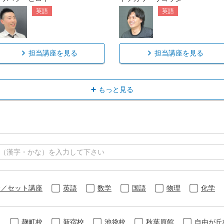
英語
英語
担当講座を見る
担当講座を見る
もっと見る
合／セット講座
英語
数学
国語
物理
化学
麹町校
新宿校
池袋校
秋葉原館
自由が丘