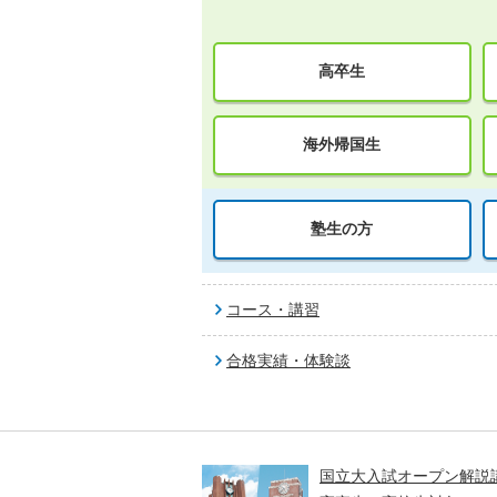
高卒生
海外帰国生
塾生の方
コース・講習
合格実績・体験談
高一貫校 中学生テスト
国立大入試オープン解説