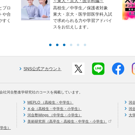
～東大・京大・医学科編～
とプロ
高校生／中学生／保護者対象
トや合
東大・京大・医学部医学科入試
やすく
で求められる力や学習アドバイ
スをお伝えします。
SNS公式アカウント
会社河合塾進学研究社のコースを掲載しています。
MEPLO （高校生・中学生）
河
Ｋ会（高校生・中学生・小学生）
河
河合塾Wings （中学生・小学生）
大
美術研究所（高卒生・高校生・中学生・小学生）
中学生）