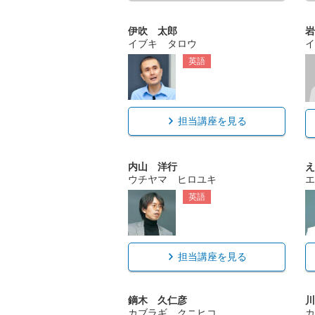
伊吹 太郎
岩
イブキ タロウ
イ
英語
担当講座を見る
内山 洋行
え
ウチヤマ ヒロユキ
エ
英語
担当講座を見る
鏑木 久仁彦
川
カブラギ クニヒコ
カ