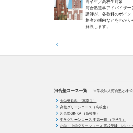
貫校の中3生対象
高卒生／高校生対象
模のテストを受験して、
河合塾進学アドバイザー
実力と伸ばすべき力を知
講師が、各教科のポイン
格者の傾向などをわかり
解説します。
河合塾コース一覧
※学校法人河合塾と株式
大学受験科 （高卒生）
高校グリーンコース（高校生）
河合塾SINKA （高校生）
中学グリーンコース 中高一貫 （中学生）
小学・中学グリーンコース 高校受験 （小・