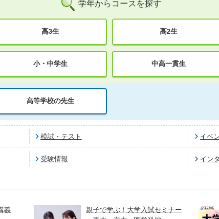
学年からコースを探す
高3生
高2生
小・中学生
中高一貫生
高等学校の先生
模試・テスト
イベ
受験情報
イン
講義
親子で学ぶ！大学入試セミナー