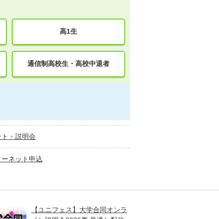
高1生
通信制高校生・高校中退者
ント・説明会
ターネット申込
【ユニフェス】大学合同オンラ
大学受