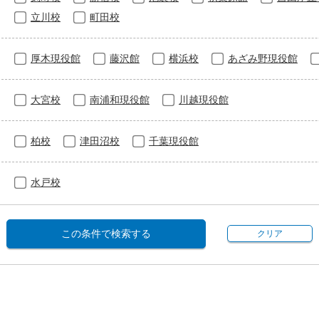
立川校
町田校
厚木現役館
藤沢館
横浜校
あざみ野現役館
大宮校
南浦和現役館
川越現役館
柏校
津田沼校
千葉現役館
水戸校
この条件で検索する
クリア