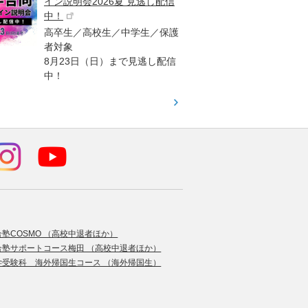
イン説明会2026夏 見逃し配信
ント
中！
高校生
高卒生／高校生／中学生／保護
「栄冠
者対象
報が満
8月23日（日）まで見逃し配信
題集を
中！
す！
合塾COSMO （高校中退者ほか）
合塾サポートコース梅田 （高校中退者ほか）
学受験科 海外帰国生コース （海外帰国生）