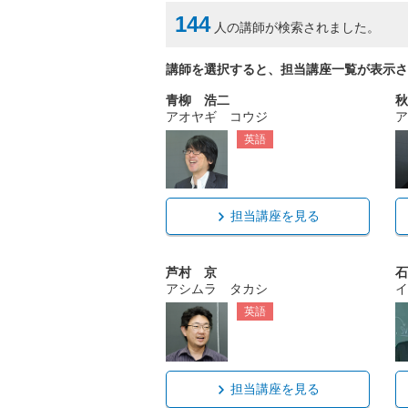
144
人の講師が検索されました。
講師を選択すると、担当講座一覧が表示さ
青柳 浩二
秋
アオヤギ コウジ
ア
英語
担当講座を見る
芦村 京
石
アシムラ タカシ
イ
英語
担当講座を見る