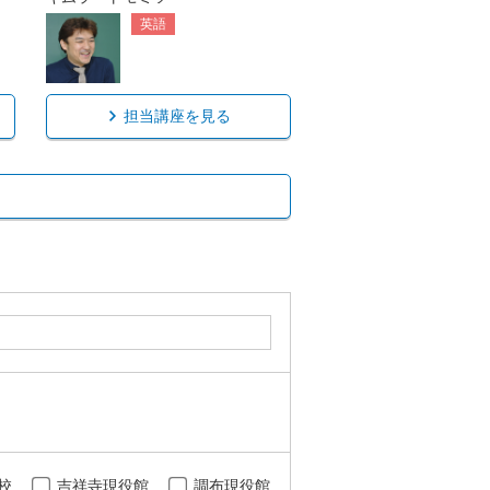
英語
担当講座を見る
校
吉祥寺現役館
調布現役館