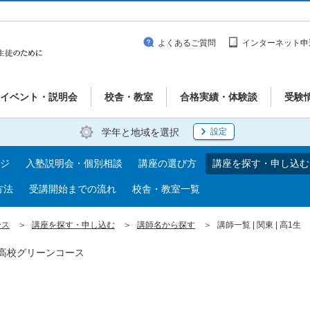
よくあるご質問
インターネット申
イベント・説明会
校舎・教室
合格実績・体験談
受験
学年と地域を選択
設定
ジ
入塾説明会・個別相談
講座の選び方
講座を探す・申し込む
方法
受講開始までの流れ
校舎・教室一覧
ース
講座を探す・申し込む
講師名から探す
講師一覧 | 関東 | 高1生
| 高校グリーンコース