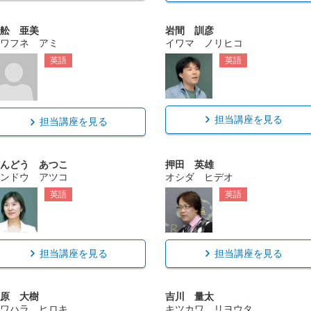
舩 亜美
岩間 訓彦
ワフネ アミ
イワマ ノリヒコ
英語
英語
担当講座を見る
担当講座を見る
んどう あつこ
押田 英雄
ンドウ アツコ
オシダ ヒデオ
英語
英語
担当講座を見る
担当講座を見る
原 大樹
吉川 量太
ワハラ ヒロキ
キツカワ リヨウタ