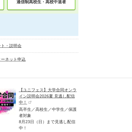
通信制高校生・高校中退者
ント・説明会
ターネット申込
【ユニフェス】大学合同オンラ
大学受
イン説明会2026夏 見逃し配信
ント
中！
高校生
高卒生／高校生／中学生／保護
「栄冠
者対象
報が満
8月23日（日）まで見逃し配信
題集を
中！
す！