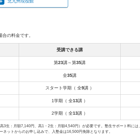
北九州現役館
場合の料金です。
受講できる講
第
23
講～第
35
講
全
35
講
スタート学期（ 全
9
講 ）
1学期（ 全
13
講 ）
2学期（ 全
13
講 ）
（高3生：月額7,140円、高1・2生：月額4,540円）が必要です。塾生サポート料
ネットからのお申し込みで、入塾金は16,500円免除となります。