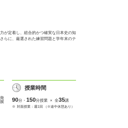
力が定着し、総合的かつ確実な日本史の知
さらに、厳選された練習問題と学年末のテ
授業時間
90
150
35
分・
分授業 × 全
講
対面授業：週1回 （※途中休憩あり）