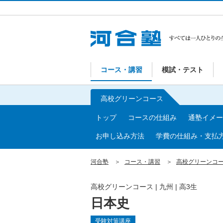
コース・講習
模試・テスト
高校グリーンコース
トップ
コースの仕組み
通塾イメー
お申し込み方法
学費の仕組み・支払
河合塾
コース・講習
高校グリーンコ
高校グリーンコース | 九州 | 高3生
日本史
受験対策講座