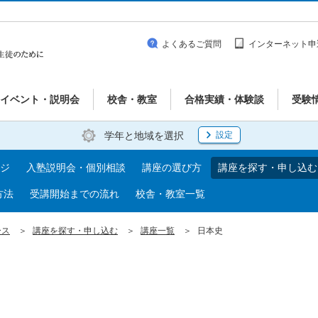
よくあるご質問
インターネット申
イベント・説明会
校舎・教室
合格実績・体験談
受験
学年と地域を選択
設定
ジ
入塾説明会・個別相談
講座の選び方
講座を探す・申し込む
方法
受講開始までの流れ
校舎・教室一覧
ース
講座を探す・申し込む
講座一覧
日本史