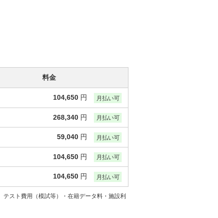
料金
104,650
円
月払い可
268,340
円
月払い可
59,040
円
月払い可
104,650
円
月払い可
104,650
円
月払い可
には、テスト費用（模試等）・在籍データ料・施設利