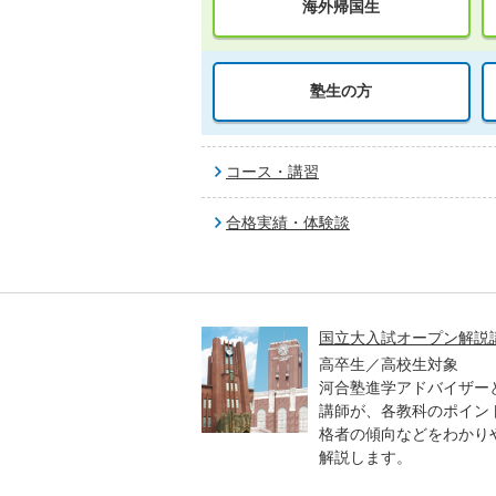
海外帰国生
塾生の方
コース・講習
合格実績・体験談
高一貫校 中学生テスト
国立大入試オープン解説
貫校の中3生対象
高卒生／高校生対象
模のテストを受験して、
河合塾進学アドバイザー
実力と伸ばすべき力を知
講師が、各教科のポイン
格者の傾向などをわかり
解説します。