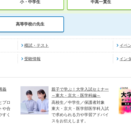
小・中学生
中高一貫生
高等学校の先生
模試・テスト
イベ
受験情報
イン
講義
親子で学ぶ！大学入試セミナー
～東大・京大・医学科編～
とプロ
高校生／中学生／保護者対象
トや合
東大・京大・医学部医学科入試
やすく
で求められる力や学習アドバイ
スをお伝えします。