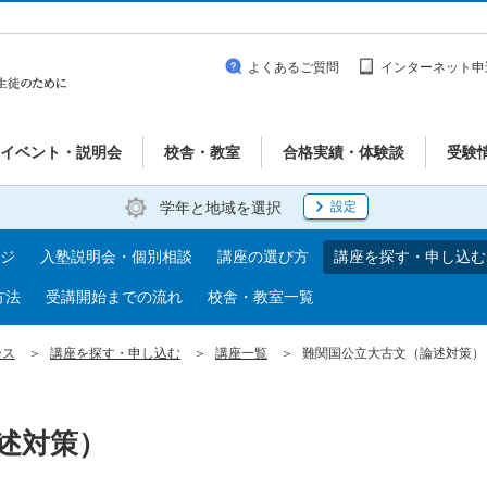
よくあるご質問
インターネット申
イベント・説明会
校舎・教室
合格実績・体験談
受験
学年と地域を選択
設定
ジ
入塾説明会・個別相談
講座の選び方
講座を探す・申し込む
方法
受講開始までの流れ
校舎・教室一覧
ース
講座を探す・申し込む
講座一覧
難関国公立大古文（論述対策）
述対策）