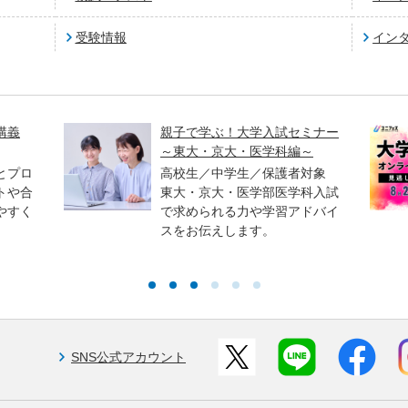
受験情報
イン
セミナー
【ユニフェス】大学合同オンラ
編～
イン説明会2026夏 見逃し配信
中！
者対象
学科入試
高卒生／高校生／中学生／保護
アドバイ
者対象
8月23日（日）まで見逃し配信
中！
SNS公式アカウント