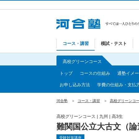
コース・講習
模試・テスト
高校グリーンコース
トップ
コースの仕組み
通塾イメー
お申し込み方法
学費の仕組み・支払
河合塾
コース・講習
高校グリーンコ
高校グリーンコース | 九州 | 高3生
難関国公立大古文（論
受験対策講座