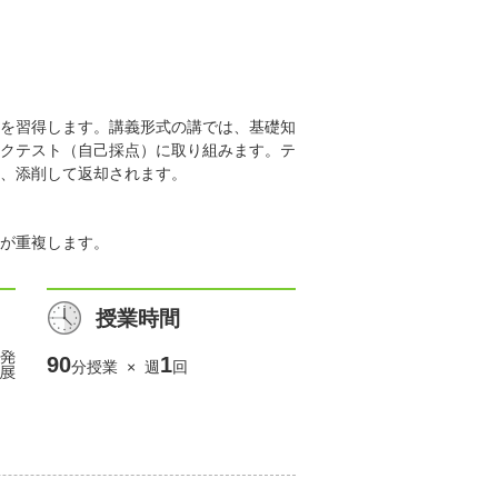
を習得します。講義形式の講では、基礎知
クテスト（自己採点）に取り組みます。テ
、添削して返却されます。
が重複します。
授業時間
90
1
分授業 × 週
回