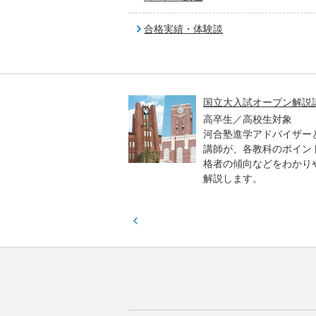
合格実績・体験談
大入試オープン解説講義
親子で学ぶ！大学入試
～東大・京大・医学科
生／高校生対象
塾進学アドバイザーとプロ
高校生／中学生／保護
が、各教科のポイントや合
東大・京大・医学部医
の傾向などをわかりやすく
で求められる力や学習
します。
スをお伝えします。