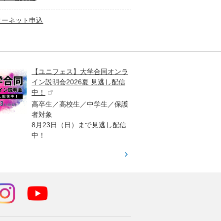
ターネット申込
大学受験情報誌・問題集プレゼ
大学
ント
高2
高校生／中学生対象
3生
「栄冠めざして」など役立つ情
「大
報が満載の大学受験情報誌や問
早く
題集を、無料でプレゼントしま
オリ
す！
（日