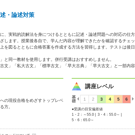
述・論述対策
に、実戦的読解法を身につけるとともに記述・論述問題への対応の仕方
ざします。授業後各自で、学んだ内容が理解できたかを確認するチェッ
上を図るとともに合格答案を作成する方法を習得します。テストは後日
」と同一教材を使用します。併行受講はおすすめしません。
古文」「私大古文」「標準古文」「早大古典」「早大古文」と一部内容
講座レベル
への現役合格をめざすトップレベ
る方。
●受講の目安偏差値
1・2：～55.0 |
3・4：55.0～ |
5・6：65.0～