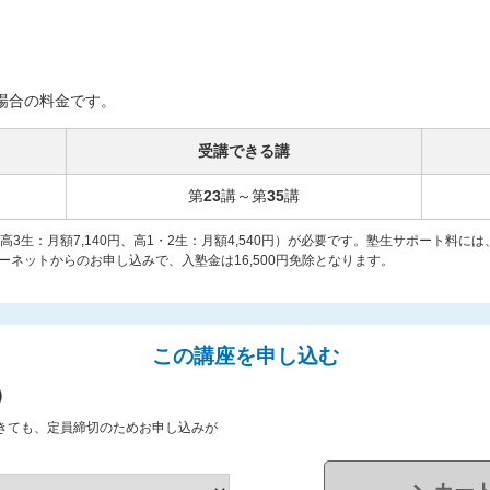
場合の料金です。
受講できる講
第
23
講～第
35
講
（高3生：月額7,140円、高1・2生：月額4,540円）が必要です。塾生サポート料
ネットからのお申し込みで、入塾金は16,500円免除となります。
この講座を申し込む
）
きても、定員締切のためお申し込みが