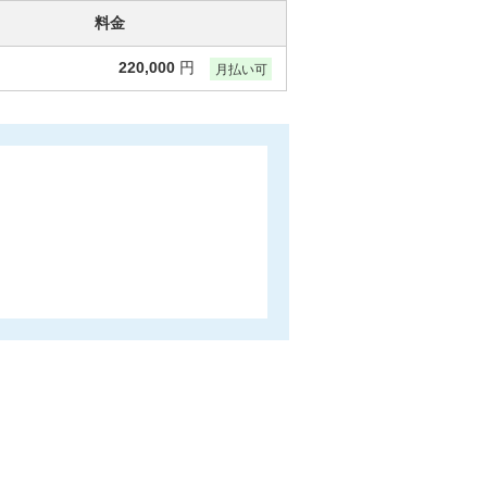
料金
220,000
円
月払い可