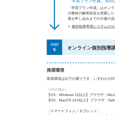
「学習プラン作成」当日
「学習プラン作成」はオンラ
の教材の解答状況を把握した
座お申し込みまでの今後の流
個別指導専用システムの
STEP
オンライン個別指導
5
推奨環境
推奨環境は以下の通りです。いずれかのO
〈パソコン〉
【OS：Windows 11以上】ブラウザ：Micros
【OS：MacOS 14.0以上】ブラウザ：Safa
〈スマートフォン／タブレット〉