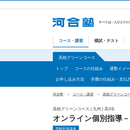
コース・講習
模試・テスト
高校グリーンコース
トップ
コースの仕組み
通塾イメー
お申し込み方法
学費の仕組み・支払
河合塾
コース・講習
高校グリーンコ
高校グリーンコース | 九州 | 高3生
オンライン個別指導－
受験対策講座