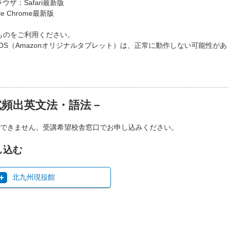
ラウザ：Safari最新版
e Chrome最新版
ものをご利用ください。
）、FireOS（Amazonオリジナルタブレット）は、正常に動作しない可
試頻出英文法・語法－
できません。受講希望校舎窓口でお申し込みください。
し込む
北九州現役館