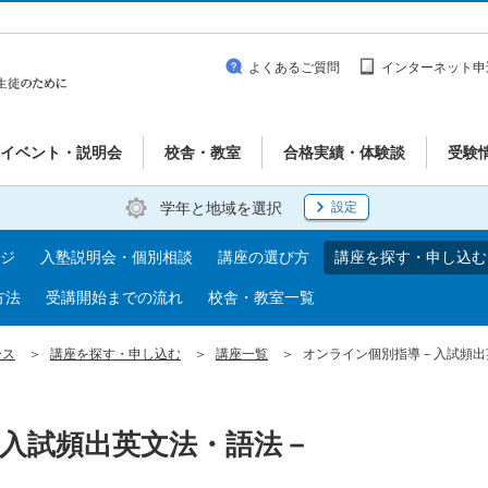
よくあるご質問
インターネット申
イベント・説明会
校舎・教室
合格実績・体験談
受験
学年と地域を選択
設定
ジ
入塾説明会・個別相談
講座の選び方
講座を探す・申し込む
方法
受講開始までの流れ
校舎・教室一覧
ース
講座を探す・申し込む
講座一覧
オンライン個別指導－入試頻出
入試頻出英文法・語法－