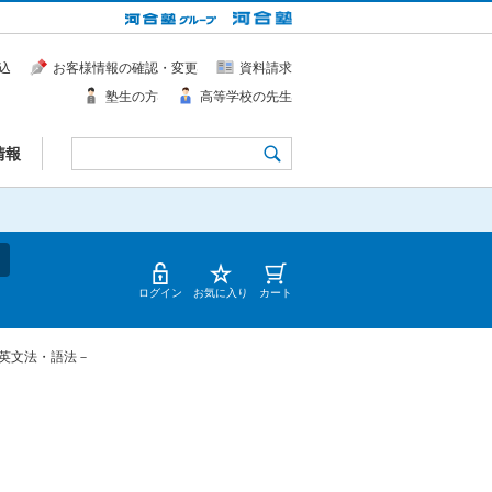
込
お客様情報の確認・変更
資料請求
塾生の方
高等学校の先生
情報
ログイン
お気に入り
カート
英文法・語法－