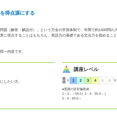
を得点源にする
問題（解答・解説付）」という万全の学習体制で、年間で約1400問の
実に得点することはもちろん、英語力の基礎である文法力を固めること
同一内容です。
講座レベル
にしたい方。
●受講の目安偏差値
1・2：～55.0 |
3・4：55.0～ |
5・6：65.0～