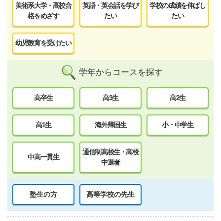
美術系大学・高校合
英語・英会話を学び
学校の成績を伸ばし
格をめざす
たい
たい
幼児教育を受けたい
学年からコースを探す
高卒生
高3生
高2生
高1生
海外帰国生
小・中学生
通信制高校生・高校
中高一貫生
中退者
塾生の方
高等学校の先生