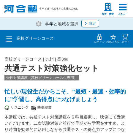
学費の仕組み・支払方法
塾生の方
高等学校の先生
校舎・教室
メニュー
学年と地域を選択
設定
受講開始までの流れ
高校グリーンコース
校舎・教室一覧
ログイン
お気に入り
カート
高校グリーンコース | 九州 | 高3生
共通テスト対策強化セット
受験対策講座（高校グリーンコース生専用）
忙しい現役生だからこそ、”最短・最速・効率的
に”学習し、高得点につなげましょう
リスニング
映像授業
本講座では、共通テスト対策講座を２科目選択し、映像にて受講
いただけます。二次試験対策と並行で早期から学習をすすめ、よ
り時間を効果的に活用しながら共通テストの得点力アップにつな