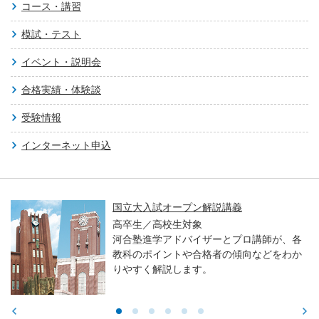
コース・講習
模試・テスト
イベント・説明会
合格実績・体験談
受験情報
インターネット申込
国立大入試オープン解説講義
高卒生／高校生対象
河合塾進学アドバイザーとプロ講師が、各
教科のポイントや合格者の傾向などをわか
りやすく解説します。