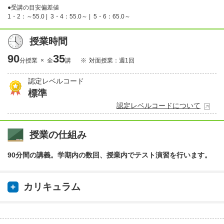
●受講の目安偏差値
1・2：～55.0 |
3・4：55.0～ |
5・6：65.0～
授業時間
90
35
分授業 × 全
講
対面授業：週1回
認定レベルコード
標準
認定レベルコードについて
授業の仕組み
90分間の講義。学期内の数回、授業内でテスト演習を行います。
カリキュラム