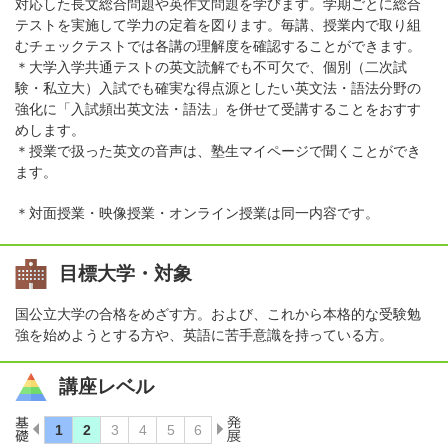
対応した長文総合問題や英作文問題を学びます。学期ごとに総合
テストを実施して学力の定着を図ります。毎講、授業内で取り組
むチェックテストでは各講の理解度を確認することができます。
＊大学入学共通テストの英文読解でも不可欠で、個別（二次試
験・私立大）入試でも確実な得点源としたい英文法・語法分野の
強化に「入試頻出英文法・語法」を併せて受講することをおすす
めします。
＊授業で扱った英文の音声は、塾生マイページで聞くことができ
ます。
＊対面授業・映像授業・オンライン授業は同一内容です。
目標大学・対象
国公立大学の合格をめざす方。および、これから本格的な受験勉
強を始めようとする方や、英語に苦手意識を持っている方。
講座レベル