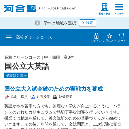
学費の仕組み・支払方法
塾生の方
高等学校の先生
校舎・教室
メニュー
学年と地域を選択
設定
受講開始までの流れ
高校グリーンコース
校舎・教室一覧
ログイン
お気に入り
カート
高校グリーンコース | 中・四国 | 高3生
国公立大英語
受験対策講座
国公立大入試突破のための実戦力を養成
添削・採点
対面授業
映像授業
英語がやや苦手な方でも、無理なく学力が向上するように、バラ
ンスのとれたカリキュラムで懇切丁寧な指導を行っていきます。
授業では精読を通して、英文読解のための基盤づくりから始めて
いきます。その後、年間を通して、文法問題と、二次試験に完全