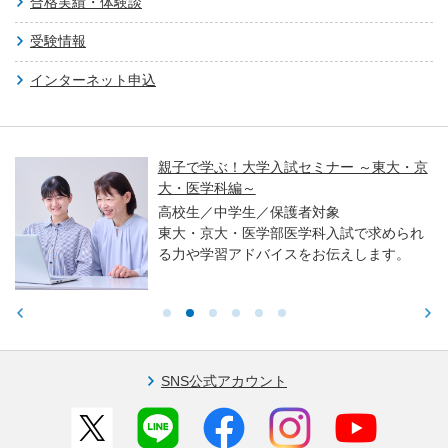
合格実績・体験談
受験情報
インターネット申込
セミナー ～東大・京
【ユニフェス】大学合
2026夏 見逃し配信中
護者対象
高卒生／高校生／中学
医学科入試で求められ
8月23日（日）まで
スをお伝えします。
SNS公式アカウント