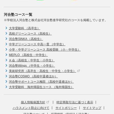
河合塾コース一覧
※学校法人河合塾と株式会社河合塾進学研究社のコースを掲載しています。
大学受験科 （高卒生）
高校グリーンコース（高校生）
河合塾SINKA （高校生）
中学グリーンコース 中高一貫 （中学生）
小学・中学グリーンコース 高校受験 （小・中学生）
MEPLO （高校生・中学生）
Ｋ会（高校生・中学生・小学生）
河合塾Wings （中学生・小学生）
美術研究所（高卒生・高校生・中学生・小学生）
河合塾COSMO （高校中退者ほか）
河合塾サポートコース梅田 （高校中退者ほか）
大学受験科 海外帰国生コース （海外帰国生）
個人情報保護方針
特定商取引法に基づく表示
ハラスメント防止に向けて
サイトポリシー
サイトマップ