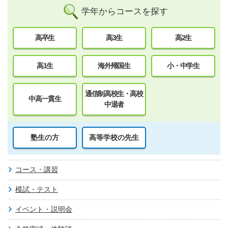
学年からコースを探す
高卒生
高3生
高2生
高1生
海外帰国生
小・中学生
通信制高校生・高校
中高一貫生
中退者
塾生の方
高等学校の先生
コース・講習
模試・テスト
イベント・説明会