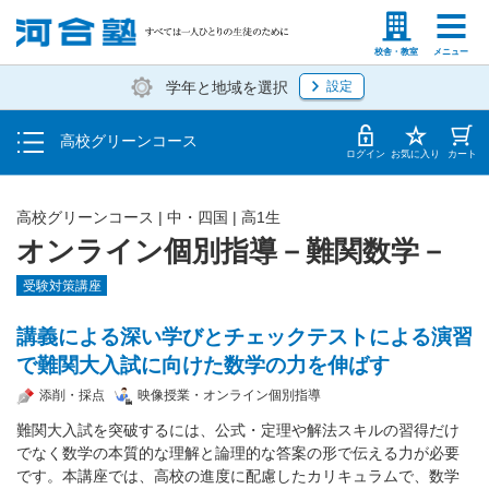
学費の仕組み・支払方法
塾生の方
高等学校の先生
校舎・教室
メニュー
学年と地域を選択
設定
受講開始までの流れ
高校グリーンコース
校舎・教室一覧
ログイン
お気に入り
カート
高校グリーンコース | 中・四国 | 高1生
オンライン個別指導－難関数学－
受験対策講座
講義による深い学びとチェックテストによる演習
で難関大入試に向けた数学の力を伸ばす
添削・採点
映像授業・オンライン個別指導
難関大入試を突破するには、公式・定理や解法スキルの習得だけ
でなく数学の本質的な理解と論理的な答案の形で伝える力が必要
です。本講座では、高校の進度に配慮したカリキュラムで、数学