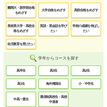
難関大・医学部合格
大学合格をめざす
高校合格をめざす
をめざす
美術系大学・高校合
英語・英会話を学び
学校の成績を伸ばし
格をめざす
たい
たい
幼児教育を受けたい
学年からコースを探す
高卒生
高3生
高2生
高1生
海外帰国生
小・中学生
通信制高校生・高校
中高一貫生
中退者