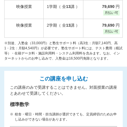
映像授業
1学期（ 全
13
講 ）
79,690
円
月払い可
映像授業
2学期（ 全
13
講 ）
79,690
円
月払い可
※別途、入塾金（33,000円）と塾生サポート料（高3生：月額7,140円、高
1・2生：月額4,540円）が必要です。塾生サポート料には、テスト費用（模試
等）・在籍データ料・施設利用料・システム利用料を含みます。なお、イン
ターネットからのお申し込みで、入塾金は16,500円免除となります。
この講座を申し込む
この講座のみで受講することはできません。対面授業の講座
とあわせて受講してください。
標準数学
校舎・曜日・時間・担当講師が選択できても、定員締切のためお申
し込みができない場合があります。