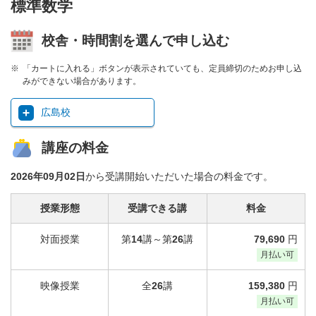
標準数学
校舎・時間割を選んで申し込む
「カートに入れる」ボタンが表示されていても、定員締切のためお申し込
みができない場合があります。
広島校
講座の料金
2026年09月02日
から受講開始いただいた場合の料金です。
授業形態
受講できる講
料金
対面授業
第
14
講～第
26
講
79,690
円
月払い可
映像授業
全
26
講
159,380
円
月払い可