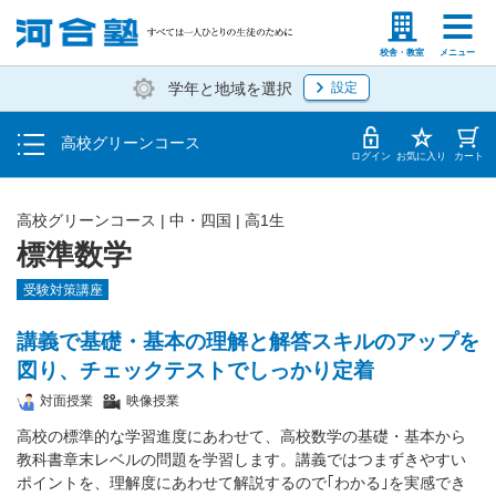
学費の仕組み・支払方法
塾生の方
高等学校の先生
校舎・教室
メニュー
学年と地域を選択
設定
受講開始までの流れ
高校グリーンコース
校舎・教室一覧
ログイン
お気に入り
カート
高校グリーンコース | 中・四国 | 高1生
標準数学
受験対策講座
講義で基礎・基本の理解と解答スキルのアップを
図り、チェックテストでしっかり定着
対面授業
映像授業
高校の標準的な学習進度にあわせて、高校数学の基礎・基本から
教科書章末レベルの問題を学習します。講義ではつまずきやすい
ポイントを、理解度にあわせて解説するので｢わかる｣を実感でき