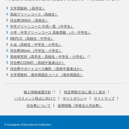
大学受験科 （高卒生）
高校グリーンコース（高校生）
河合塾SINKA （高校生）
中学グリーンコース 中高一貫 （中学生）
小学・中学グリーンコース 高校受験 （小・中学生）
MEPLO （高校生・中学生）
Ｋ会（高校生・中学生・小学生）
河合塾Wings （中学生・小学生）
美術研究所（高卒生・高校生・中学生・小学生）
河合塾COSMO （高校中退者ほか）
河合塾サポートコース梅田 （高校中退者ほか）
大学受験科 海外帰国生コース （海外帰国生）
個人情報保護方針
特定商取引法に基づく表示
ハラスメント防止に向けて
サイトポリシー
サイトマップ
河合塾について
採用情報（学校法人河合塾）
© Kawaijuku Educational Institution.