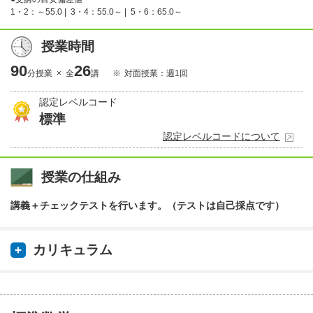
1・2：～55.0 |
3・4：55.0～ |
5・6：65.0～
授業時間
90
26
分授業 × 全
講
対面授業：週1回
認定レベルコード
標準
認定レベルコードについて
授業の仕組み
講義＋チェックテストを行います。（テストは自己採点です）
カリキュラム