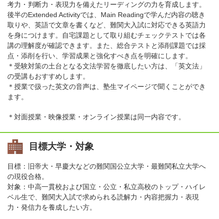
考力・判断力・表現力を備えたリーディングの力を育成します。
後半のExtended Activityでは、Main Readingで学んだ内容の聴き
取りや、英語で文章を書くなど、難関大入試に対応できる英語力
を身につけます。自宅課題として取り組むチェックテストでは各
講の理解度が確認できます。また、総合テストと添削課題では採
点・添削を行い、学習成果と強化すべき点を明確にします。
＊受験対策の土台となる文法学習を徹底したい方は、「英文法」
の受講もおすすめします。
＊授業で扱った英文の音声は、塾生マイページで聞くことができ
ます。
＊対面授業・映像授業・オンライン授業は同一内容です。
目標大学・対象
目標：旧帝大・早慶大などの難関国公立大学・最難関私立大学へ
の現役合格。
対象：中高一貫校および国立・公立・私立高校のトップ・ハイレ
ベル生で、難関大入試で求められる読解力・内容把握力・表現
力・発信力を養成したい方。