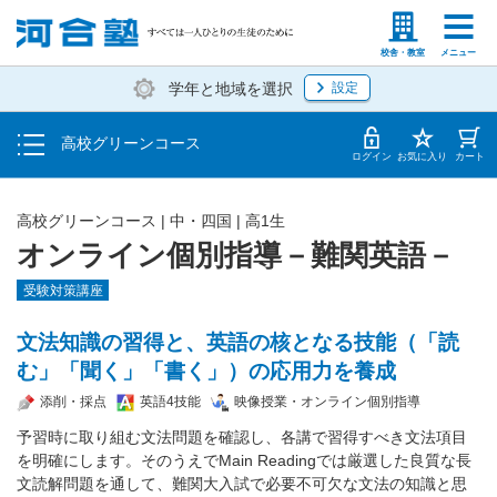
学費の仕組み・支払方法
塾生の方
高等学校の先生
校舎・教室
メニュー
学年と地域を選択
設定
受講開始までの流れ
高校グリーンコース
校舎・教室一覧
ログイン
お気に入り
カート
高校グリーンコース | 中・四国 | 高1生
オンライン個別指導－難関英語－
受験対策講座
文法知識の習得と、英語の核となる技能（「読
む」「聞く」「書く」）の応用力を養成
添削・採点
英語4技能
映像授業・オンライン個別指導
予習時に取り組む文法問題を確認し、各講で習得すべき文法項目
を明確にします。そのうえでMain Readingでは厳選した良質な長
文読解問題を通して、難関大入試で必要不可欠な文法の知識と思