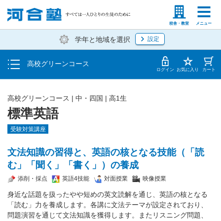
学費の仕組み・支払方法
塾生の方
高等学校の先生
校舎・教室
メニュー
学年と地域を選択
設定
受講開始までの流れ
高校グリーンコース
校舎・教室一覧
ログイン
お気に入り
カート
高校グリーンコース | 中・四国 | 高1生
標準英語
受験対策講座
文法知識の習得と、英語の核となる技能（「読
む」「聞く」「書く」）の養成
添削・採点
英語4技能
対面授業
映像授業
身近な話題を扱ったやや短めの英文読解を通じ、英語の核となる
「読む」力を養成します。各講に文法テーマが設定されており、
問題演習を通じて文法知識を獲得します。またリスニング問題、