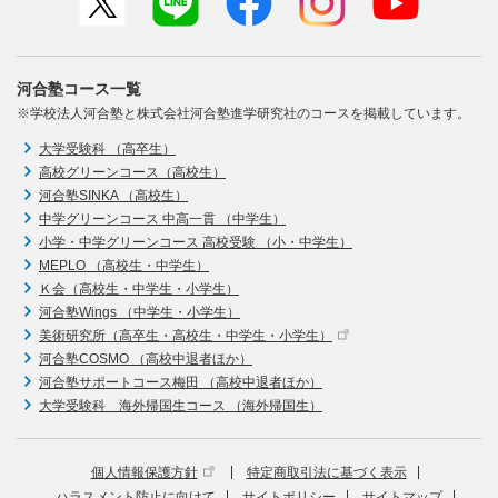
河合塾コース一覧
※学校法人河合塾と株式会社河合塾進学研究社のコースを掲載しています。
大学受験科 （高卒生）
高校グリーンコース（高校生）
河合塾SINKA （高校生）
中学グリーンコース 中高一貫 （中学生）
小学・中学グリーンコース 高校受験 （小・中学生）
MEPLO （高校生・中学生）
Ｋ会（高校生・中学生・小学生）
河合塾Wings （中学生・小学生）
美術研究所（高卒生・高校生・中学生・小学生）
河合塾COSMO （高校中退者ほか）
河合塾サポートコース梅田 （高校中退者ほか）
大学受験科 海外帰国生コース （海外帰国生）
個人情報保護方針
特定商取引法に基づく表示
ハラスメント防止に向けて
サイトポリシー
サイトマップ