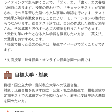
ライティング問題も解くことで、「聞く」力、「書く」力の養成
も同時に図ります。授業の終わりで、「チェックテスト」が実施
され、その日学習した語いや文法事項の確認を行います。テスト
の結果が毎講点数化されることにより、モチベーションの維持に
もつながります。総合テスト講では、自分の作成した答案が添削
され、学習成果と強化すべき点の確認を行うことができます。
＊受験対策の土台となる文法学習を徹底したい方は、「英文法」
の受講もおすすめします。
＊授業で扱った英文の音声は、塾生マイページで聞くことができ
ます。
＊対面授業・映像授業・オンライン授業は同一内容です。
目標大学・対象
目標：国公立大学・難関私立大学への現役合格。
対象：現役合格をめざす国立・公立・私立高校生で、模擬試験や
定期テストでの成績アップを図りながら、着実に受験英語の基盤
を固めたい方。