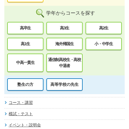
学年からコースを探す
高卒生
高3生
高2生
高1生
海外帰国生
小・中学生
通信制高校生・高校
中高一貫生
中退者
塾生の方
高等学校の先生
コース・講習
模試・テスト
イベント・説明会