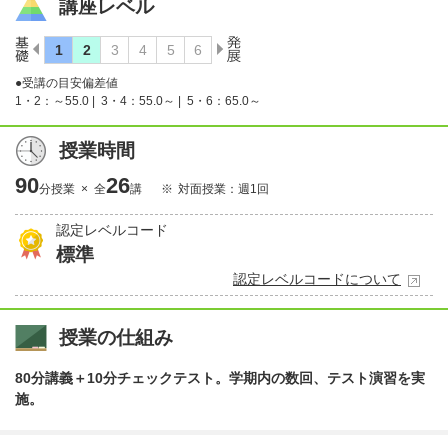
講座レベル
●受講の目安偏差値
1・2：～55.0 |
3・4：55.0～ |
5・6：65.0～
授業時間
90
26
分授業 × 全
講
対面授業：週1回
認定レベルコード
標準
認定レベルコードについて
授業の仕組み
80分講義＋10分チェックテスト。学期内の数回、テスト演習を実
施。