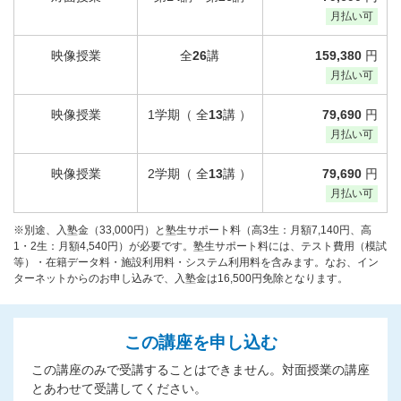
月払い可
映像授業
全
26
講
159,380
円
月払い可
映像授業
1学期（ 全
13
講 ）
79,690
円
月払い可
映像授業
2学期（ 全
13
講 ）
79,690
円
月払い可
※別途、入塾金（33,000円）と塾生サポート料（高3生：月額7,140円、高
1・2生：月額4,540円）が必要です。塾生サポート料には、テスト費用（模試
等）・在籍データ料・施設利用料・システム利用料を含みます。なお、イン
ターネットからのお申し込みで、入塾金は16,500円免除となります。
この講座を申し込む
この講座のみで受講することはできません。対面授業の講座
とあわせて受講してください。