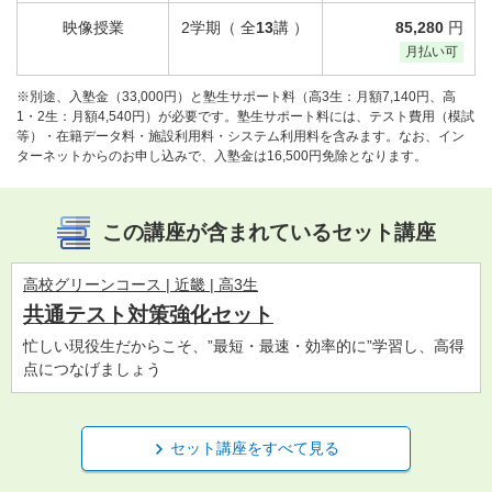
映像授業
2学期（ 全
13
講 ）
85,280
円
月払い可
※別途、入塾金（33,000円）と塾生サポート料（高3生：月額7,140円、高
1・2生：月額4,540円）が必要です。塾生サポート料には、テスト費用（模試
等）・在籍データ料・施設利用料・システム利用料を含みます。なお、イン
ターネットからのお申し込みで、入塾金は16,500円免除となります。
この講座が含まれているセット講座
高校グリーンコース | 近畿 | 高3生
共通テスト対策強化セット
忙しい現役生だからこそ、”最短・最速・効率的に”学習し、高得
点につなげましょう
セット講座をすべて見る