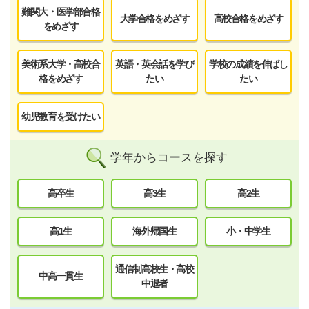
難関大・医学部合格
大学合格をめざす
高校合格をめざす
をめざす
美術系大学・高校合
英語・英会話を学び
学校の成績を伸ばし
格をめざす
たい
たい
幼児教育を受けたい
学年からコースを探す
高卒生
高3生
高2生
高1生
海外帰国生
小・中学生
通信制高校生・高校
中高一貫生
中退者