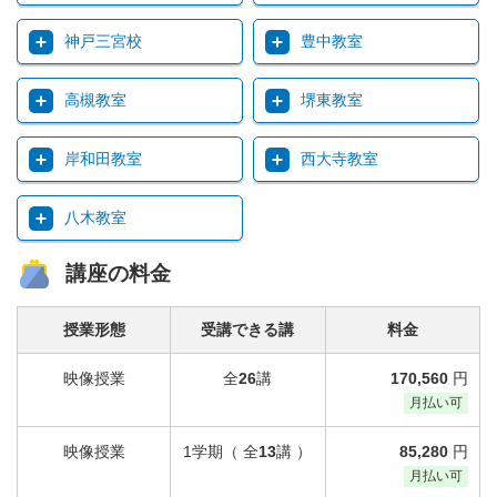
神戸三宮校
豊中教室
高槻教室
堺東教室
岸和田教室
西大寺教室
八木教室
講座の料金
授業形態
受講できる講
料金
映像授業
全
26
講
170,560
円
月払い可
映像授業
1学期（ 全
13
講 ）
85,280
円
月払い可