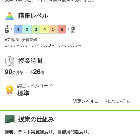
講座レベル
●受講の目安偏差値
1・2：～55.0 |
3・4：55.0～ |
5・6：65.0～
授業時間
90
26
分授業 × 全
講
認定レベルコード
標準
認定レベルコードについて
授業の仕組み
講義。テスト実施講あり。自習用問題あり。