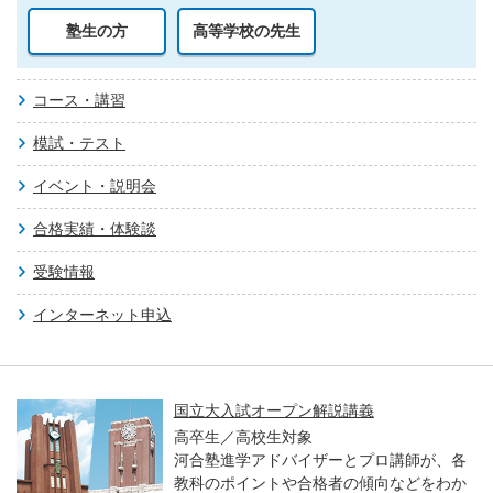
塾生の方
高等学校の先生
コース・講習
模試・テスト
イベント・説明会
合格実績・体験談
受験情報
インターネット申込
国立大入試オープン解説講義
高卒生／高校生対象
河合塾進学アドバイザーとプロ講師が、各
教科のポイントや合格者の傾向などをわか