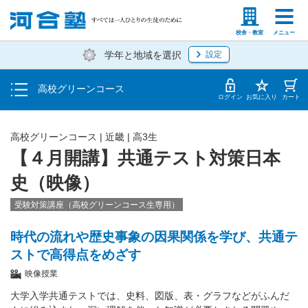
学費の仕組み・支払方法
塾生の方
高等学校の先生
校舎・教室
メニュー
学年と地域を選択
設定
受講開始までの流れ
高校グリーンコース
校舎・教室一覧
ログイン
お気に入り
カート
高校グリーンコース | 近畿 | 高3生
【４月開講】共通テスト対策日本
史（映像）
受験対策講座（高校グリーンコース生専用）
時代の流れや歴史事象の因果関係を学び、共通テ
ストで高得点をめざす
映像授業
大学入学共通テストでは、史料、図版、表・グラフなどがふんだ