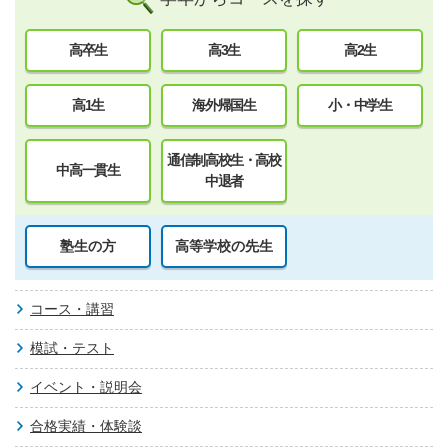
高卒生
高3生
高2生
高1生
海外帰国生
小・中学生
通信制高校生・高校
中高一貫生
中退者
塾生の方
高等学校の先生
コース・講習
模試・テスト
イベント・説明会
合格実績・体験談