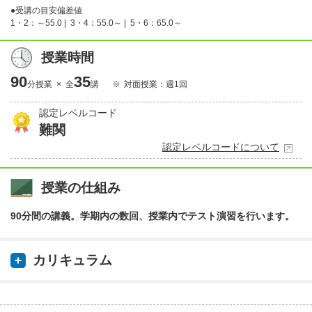
●受講の目安偏差値
1・2：～55.0 |
3・4：55.0～ |
5・6：65.0～
授業時間
90
35
分授業 × 全
講
対面授業：週1回
認定レベルコード
難関
認定レベルコードについて
授業の仕組み
90分間の講義。学期内の数回、授業内でテスト演習を行います。
カリキュラム