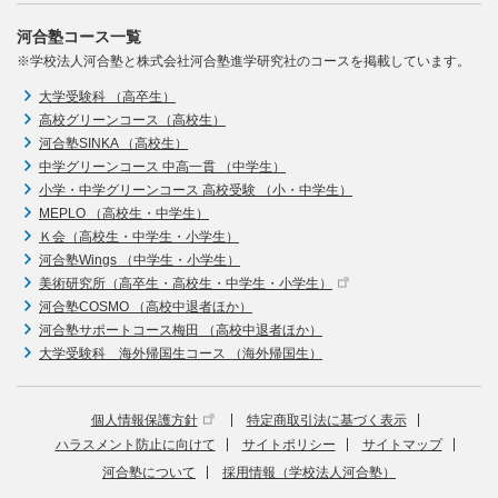
河合塾コース一覧
※学校法人河合塾と株式会社河合塾進学研究社のコースを掲載しています。
大学受験科 （高卒生）
高校グリーンコース（高校生）
河合塾SINKA （高校生）
中学グリーンコース 中高一貫 （中学生）
小学・中学グリーンコース 高校受験 （小・中学生）
MEPLO （高校生・中学生）
Ｋ会（高校生・中学生・小学生）
河合塾Wings （中学生・小学生）
美術研究所（高卒生・高校生・中学生・小学生）
河合塾COSMO （高校中退者ほか）
河合塾サポートコース梅田 （高校中退者ほか）
大学受験科 海外帰国生コース （海外帰国生）
個人情報保護方針
特定商取引法に基づく表示
ハラスメント防止に向けて
サイトポリシー
サイトマップ
河合塾について
採用情報（学校法人河合塾）