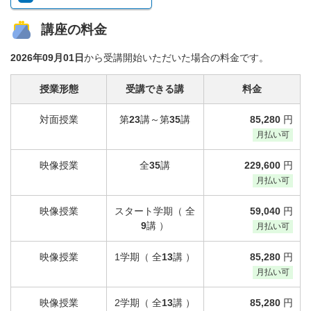
講座の料金
2026年09月01日
から受講開始いただいた場合の料金です。
授業形態
受講できる講
料金
対面授業
第
23
講～第
35
講
85,280
円
月払い可
映像授業
全
35
講
229,600
円
月払い可
映像授業
スタート学期（ 全
59,040
円
9
講 ）
月払い可
映像授業
1学期（ 全
13
講 ）
85,280
円
月払い可
映像授業
2学期（ 全
13
講 ）
85,280
円