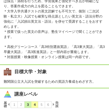
は採点・添削を行うため、学習成果と強化すべき点が明確にな
り、答案作成力の向上を図ることもできます。
＊大学入学共通テストの英文読解でも不可欠で、個別（二次試
験・私立大）入試でも確実な得点源としたい英文法・語法分野の
強化に「入試頻出英文法・語法」を併せて受講することをおすす
めします。
＊授業で扱った英文の音声は、塾生マイページで聞くことができ
ます。
＊高校グリーンコース「高3特別選抜英語」「高3東大英語」「高3
早慶大英語」「高3医進英語」と一部内容が重複します。
＊対面授業・映像授業・オンライン授業は同一内容です。
目標大学・対象
難関国公立大入試を突破するための英語力養成をめざす方。
講座レベル