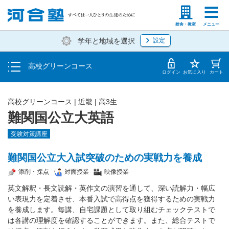
学費の仕組み・支払方法
塾生の方
高等学校の先生
校舎・教室
メニュー
学年と地域を選択
設定
受講開始までの流れ
高校グリーンコース
校舎・教室一覧
ログイン
お気に入り
カート
高校グリーンコース | 近畿 | 高3生
難関国公立大英語
受験対策講座
難関国公立大入試突破のための実戦力を養成
添削・採点
対面授業
映像授業
英文解釈・長文読解・英作文の演習を通して、深い読解力・幅広
い表現力を定着させ、本番入試で高得点を獲得するための実戦力
を養成します。毎講、自宅課題として取り組むチェックテストで
は各講の理解度を確認することができます。また、総合テストで