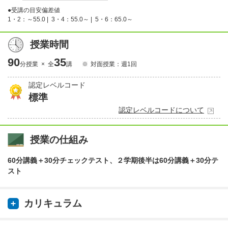
●受講の目安偏差値
1・2：～55.0 |
3・4：55.0～ |
5・6：65.0～
授業時間
90
35
分授業 × 全
講
対面授業：週1回
認定レベルコード
標準
認定レベルコードについて
授業の仕組み
60分講義＋30分チェックテスト、２学期後半は60分講義＋30分テ
スト
カリキュラム