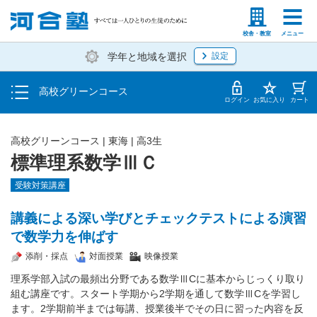
学費の仕組み・支払方法
塾生の方
高等学校の先生
校舎・教室
メニュー
学年と地域を選択
設定
受講開始までの流れ
高校グリーンコース
校舎・教室一覧
ログイン
お気に入り
カート
高校グリーンコース | 東海 | 高3生
標準理系数学ⅢＣ
受験対策講座
講義による深い学びとチェックテストによる演習
で数学力を伸ばす
添削・採点
対面授業
映像授業
理系学部入試の最頻出分野である数学ⅢCに基本からじっくり取り
組む講座です。スタート学期から2学期を通して数学ⅢCを学習し
ます。2学期前半までは毎講、授業後半でその日に習った内容を反