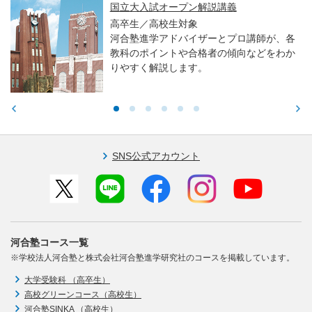
国立大入試オープン解説講義
高卒生／高校生対象
河合塾進学アドバイザーとプロ講師が、各
教科のポイントや合格者の傾向などをわか
りやすく解説します。
SNS公式アカウント
河合塾コース一覧
※学校法人河合塾と株式会社河合塾進学研究社のコースを掲載しています。
大学受験科 （高卒生）
高校グリーンコース（高校生）
河合塾SINKA （高校生）