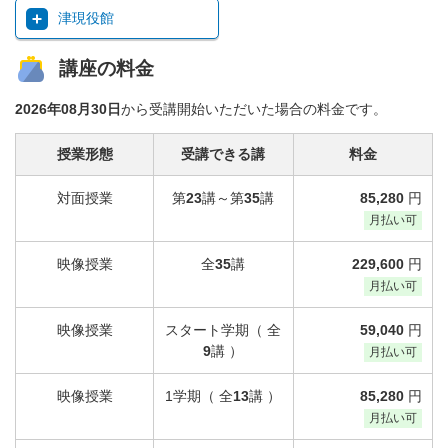
津現役館
講座の料金
2026年08月30日
から受講開始いただいた場合の料金です。
授業形態
受講できる講
料金
対面授業
第
23
講～第
35
講
85,280
円
月払い可
映像授業
全
35
講
229,600
円
月払い可
映像授業
スタート学期（ 全
59,040
円
9
講 ）
月払い可
映像授業
1学期（ 全
13
講 ）
85,280
円
月払い可