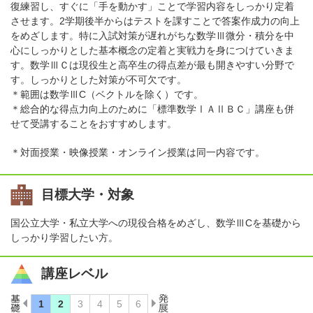
復練習し、すぐに「手を動かす」ことで学習内容をしっかり定着
させます。2学期後半からはテストを課すことで答案作成力の向上
をめざします。特に入試対策が遅れがちな数学Ⅲ微分・積分を中
心にしっかりとした基本概念の定着と実戦力を身につけていきま
す。数学ⅢＣは現役生と高卒生の得点差が最も開きやすい分野で
す。しっかりとした対策が不可欠です。
＊範囲は数学ⅢC（ベクトルを除く）です。
＊総合的な得点力向上のために「標準数学ⅠＡⅡＢＣ」講座も併
せて受講することをおすすめします。
＊対面授業・映像授業・オンライン授業は同一内容です。
目標大学・対象
国公立大学・私立大学への現役合格をめざし、数学ⅢCを基礎から
しっかり学習したい方。
講座レベル