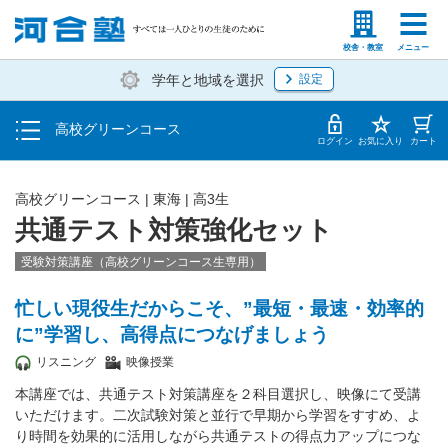
学費の仕組み・支払方法
塾生の方
高等学校の先生
校舎・教室
メニュー
学年と地域を選択
設定
受講開始までの流れ
高校グリーンコース
校舎・教室一覧
ログイン
お気に入り
カート
高校グリーンコース | 東海 | 高3生
共通テスト対策強化セット
受験対策講座（高校グリーンコース生専用）
忙しい現役生だからこそ、”最短・最速・効率的
に”学習し、高得点につなげましょう
リスニング
映像授業
本講座では、共通テスト対策講座を２科目選択し、映像にて受講
いただけます。二次試験対策と並行で早期から学習をすすめ、よ
り時間を効果的に活用しながら共通テストの得点力アップにつな