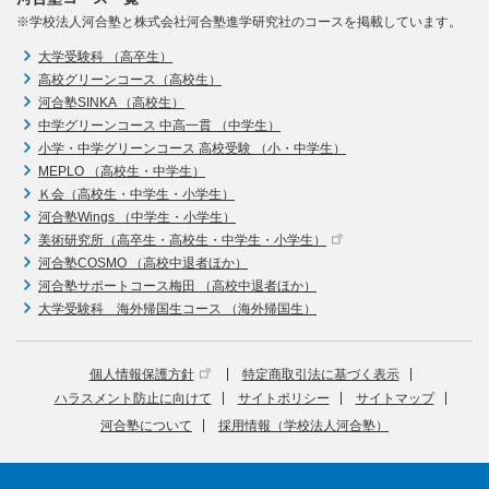
※学校法人河合塾と株式会社河合塾進学研究社のコースを掲載しています。
大学受験科 （高卒生）
高校グリーンコース（高校生）
河合塾SINKA （高校生）
中学グリーンコース 中高一貫 （中学生）
小学・中学グリーンコース 高校受験 （小・中学生）
MEPLO （高校生・中学生）
Ｋ会（高校生・中学生・小学生）
河合塾Wings （中学生・小学生）
美術研究所（高卒生・高校生・中学生・小学生）
河合塾COSMO （高校中退者ほか）
河合塾サポートコース梅田 （高校中退者ほか）
大学受験科 海外帰国生コース （海外帰国生）
個人情報保護方針
特定商取引法に基づく表示
ハラスメント防止に向けて
サイトポリシー
サイトマップ
河合塾について
採用情報（学校法人河合塾）