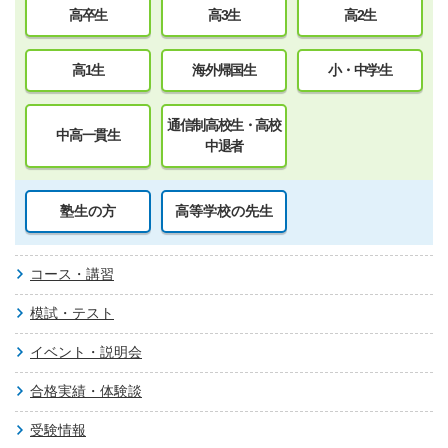
高卒生
高3生
高2生
高1生
海外帰国生
小・中学生
通信制高校生・高校
中高一貫生
中退者
塾生の方
高等学校の先生
コース・講習
模試・テスト
イベント・説明会
合格実績・体験談
受験情報