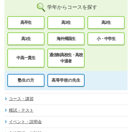
学年からコースを探す
高卒生
高3生
高2生
高1生
海外帰国生
小・中学生
通信制高校生・高校
中高一貫生
中退者
塾生の方
高等学校の先生
コース・講習
模試・テスト
イベント・説明会