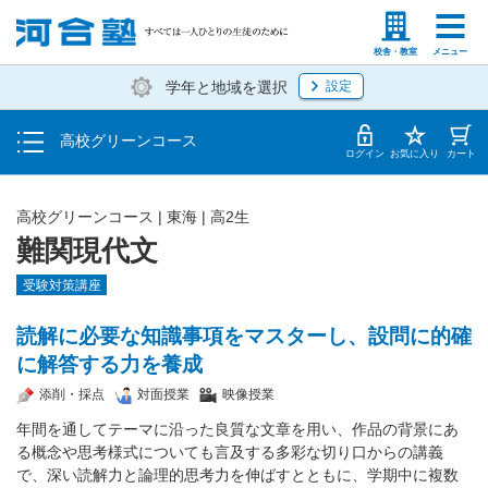
学費の仕組み・支払方法
塾生の方
高等学校の先生
校舎・教室
メニュー
学年と地域を選択
設定
受講開始までの流れ
高校グリーンコース
校舎・教室一覧
ログイン
お気に入り
カート
高校グリーンコース | 東海 | 高2生
難関現代文
受験対策講座
読解に必要な知識事項をマスターし、設問に的確
に解答する力を養成
添削・採点
対面授業
映像授業
年間を通してテーマに沿った良質な文章を用い、作品の背景にあ
る概念や思考様式についても言及する多彩な切り口からの講義
で、深い読解力と論理的思考力を伸ばすとともに、学期中に複数