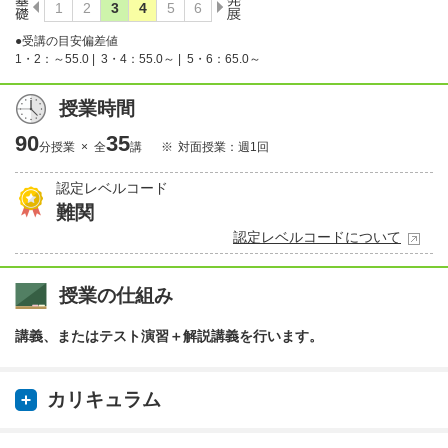
●受講の目安偏差値
1・2：～55.0 |
3・4：55.0～ |
5・6：65.0～
授業時間
90
35
分授業 × 全
講
対面授業：週1回
認定レベルコード
難関
認定レベルコードについて
授業の仕組み
講義、またはテスト演習＋解説講義を行います。
カリキュラム