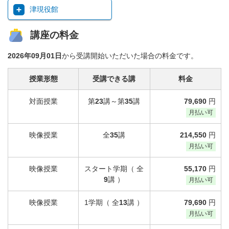
津現役館
講座の料金
2026年09月01日
から受講開始いただいた場合の料金です。
授業形態
受講できる講
料金
対面授業
第
23
講～第
35
講
79,690
円
月払い可
映像授業
全
35
講
214,550
円
月払い可
映像授業
スタート学期（ 全
55,170
円
9
講 ）
月払い可
映像授業
1学期（ 全
13
講 ）
79,690
円
月払い可