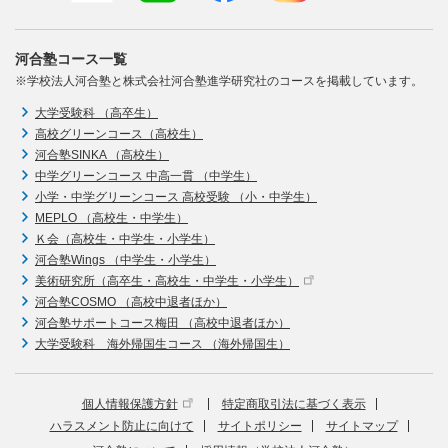
河合塾コース一覧
※学校法人河合塾と株式会社河合塾進学研究社のコースを掲載しています。
大学受験科 （高卒生）
高校グリーンコース（高校生）
河合塾SINKA （高校生）
中学グリーンコース 中高一貫 （中学生）
小学・中学グリーンコース 高校受験 （小・中学生）
MEPLO （高校生・中学生）
Ｋ会（高校生・中学生・小学生）
河合塾Wings （中学生・小学生）
美術研究所（高卒生・高校生・中学生・小学生）
河合塾COSMO （高校中退者ほか）
河合塾サポートコース梅田 （高校中退者ほか）
大学受験科 海外帰国生コース （海外帰国生）
個人情報保護方針
特定商取引法に基づく表示
ハラスメント防止に向けて
サイトポリシー
サイトマップ