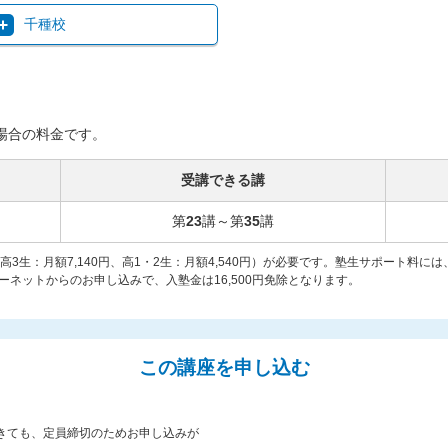
千種校
場合の料金です。
受講できる講
第
23
講～第
35
講
（高3生：月額7,140円、高1・2生：月額4,540円）が必要です。塾生サポート料
ネットからのお申し込みで、入塾金は16,500円免除となります。
この講座を申し込む
きても、定員締切のためお申し込みが