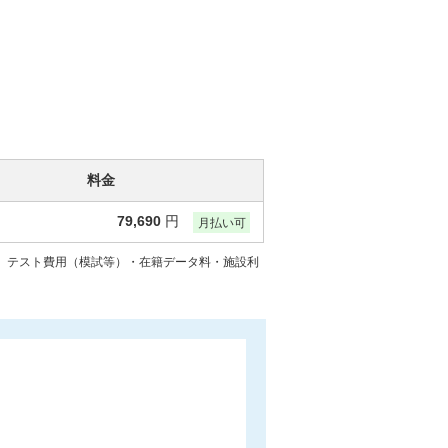
料金
79,690
円
月払い可
には、テスト費用（模試等）・在籍データ料・施設利