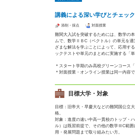
講義による深い学びとチェック
添削・採点
対面授業
難関大入試を突破するためには、数学の本
ムで、数学ⅡＢC（ベクトル）の単元を適
ざまな解法を学ぶことによって、応用する
ックテストや単元のまとめに実施する「単
＊スタート学期のみ高校グリーンコース「
＊対面授業・オンライン授業は同一内容で
目標大学・対象
目標：旧帝大・早慶大などの難関国公立大
格。
対象：進度の速い中高一貫校のトップ・ハ
ル）は既習前提で、その他の数学ⅢC範囲
用・発展問題まで取り組みたい方。