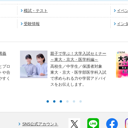
模試・テスト
イベ
受験情報
イン
講義
親子で学ぶ！大学入試セミナー
～東大・京大・医学科編～
とプロ
高校生／中学生／保護者対象
トや合
東大・京大・医学部医学科入試
やすく
で求められる力や学習アドバイ
スをお伝えします。
SNS公式アカウント