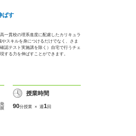
伸ばす
高一貫校の理系進度に配慮したカリキュラ
識やスキルを身につけるだけでなく、さま
確認テスト実施講を除く）自宅で行うチェ
現する力を伸ばすことができます。
授業時間
90
1
分授業 × 週
回