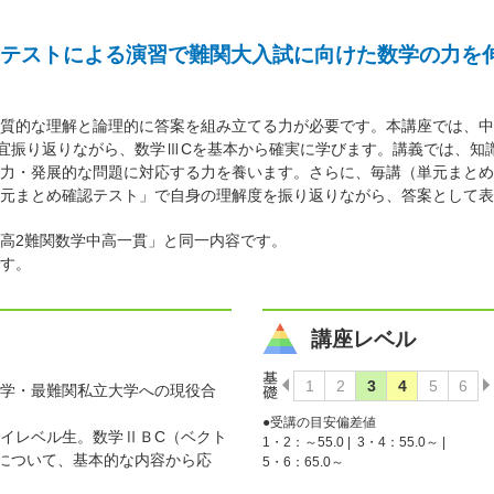
テストによる演習で難関大入試に向けた数学の力を
質的な理解と論理的に答案を組み立てる力が必要です。本講座では、中
宜振り返りながら、数学ⅢCを基本から確実に学びます。講義では、知
力・発展的な問題に対応する力を養います。さらに、毎講（単元まとめ
元まとめ確認テスト」で自身の理解度を振り返りながら、答案として表
高2難関数学中高一貫」と同一内容です。
す。
講座レベル
学・最難関私立大学への現役合
●受講の目安偏差値
イレベル生。数学ⅡＢC（ベクト
1・2：～55.0 |
3・4：55.0～ |
について、基本的な内容から応
5・6：65.0～