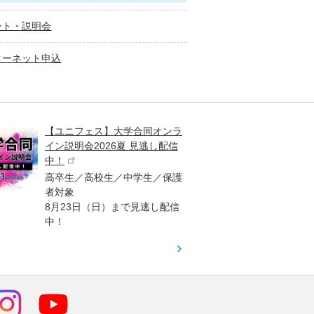
ント・説明会
ターネット申込
【ユニフェス】大学合同オンラ
大学受
イン説明会2026夏 見逃し配信
ント
中！
高校生
高卒生／高校生／中学生／保護
「栄冠
者対象
報が満
8月23日（日）まで見逃し配信
題集を
中！
す！