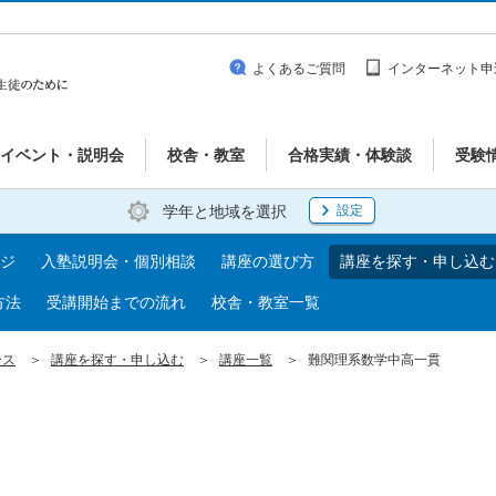
よくあるご質問
インターネット申
イベント・説明会
校舎・教室
合格実績・体験談
受験
学年と地域を選択
設定
ジ
入塾説明会・個別相談
講座の選び方
講座を探す・申し込む
方法
受講開始までの流れ
校舎・教室一覧
ース
講座を探す・申し込む
講座一覧
難関理系数学中高一貫