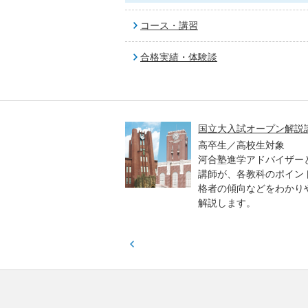
コース・講習
合格実績・体験談
高一貫校 中学生テスト
国立大入試オープン解説
貫校の中3生対象
高卒生／高校生対象
模のテストを受験して、
河合塾進学アドバイザー
実力と伸ばすべき力を知
講師が、各教科のポイン
格者の傾向などをわかり
解説します。