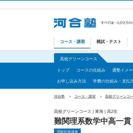
コース・講習
模試・テスト
高校グリーンコース
トップ
コースの仕組み
通塾イメー
お申し込み方法
学費の仕組み・支払
河合塾
コース・講習
高校グリーンコ
高校グリーンコース | 東海 | 高2生
難関理系数学中高一貫
受験対策講座