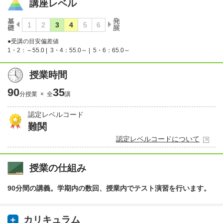
講座レベル
●受講の目安偏差値
1・2：～55.0 |
3・4：55.0～ |
5・6：65.0～
授業時間
90
35
分授業 × 全
講
認定レベルコード
難関
認定レベルコードについて
授業の仕組み
90分間の講義。学期内の数回、授業内でテスト演習を行います。
カリキュラム