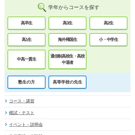
学年からコースを探す
高卒生
高3生
高2生
高1生
海外帰国生
小・中学生
通信制高校生・高校
中高一貫生
中退者
塾生の方
高等学校の先生
コース・講習
模試・テスト
イベント・説明会