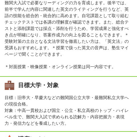
難関大入試で必要なリーディングの力を育成します。後半では、
前半で学んだ内容に関連した英文のライティングを行うなど、英
語の技能を総合的・統合的に高めます。自宅課題として取り組む
チェックテストでは各講の理解度が確認できます。また、総合テ
ストと添削課題では採点・添削を行うため、学習成果と強化すべ
き点が明確になり、答案作成力の向上を図ることもできます。＊
受験対策の土台となる文法学習を徹底したい方は、「英文法」の
受講もおすすめします。＊授業で扱った英文の音声は、塾生マイ
ページで聞くことができます。
＊対面授業・映像授業・オンライン授業は同一内容です。
目標大学・対象
目標：旧帝大・早慶大などの難関国公立大学・最難関私立大学へ
の現役合格。
対象：中高一貫校および国立・公立・私立高校のトップ・ハイレ
ベル生で、難関大入試で求められる読解力・内容把握力・表現
力・発信力などを養成したい方。