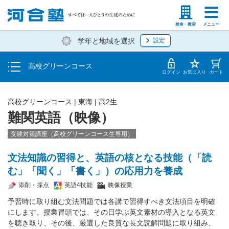
学費の仕組み・支払方法
塾生の方
高等学校の先生
校舎・教室
メニュー
学年と地域を選択
設定
受講開始までの流れ
高校グリーンコース
校舎・教室一覧
ログイン
お気に入り
カート
高校グリーンコース | 東海 | 高2生
難関英語（映像）
受験対策講座（高校グリーンコース生専用）
文法知識の習得と、英語の核となる技能（「読
む」「聞く」「書く」）の応用力を養成
添削・採点
英語4技能
映像授業
予習時に取り組む文法問題では各講で習得すべき文法項目を明確
にします。授業冒頭では、その日学ぶ英文素材の導入となる英文
を聴き取り、その後、厳選した良質な長文読解問題に取り組み、