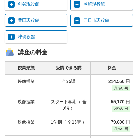
刈谷現役館
岡崎現役館
豊田現役館
四日市現役館
津現役館
講座の料金
授業形態
受講できる講
料金
映像授業
全
35
講
214,550
円
月払い可
映像授業
スタート学期（ 全
55,170
円
9
講 ）
月払い可
映像授業
1学期（ 全
13
講 ）
79,690
円
月払い可