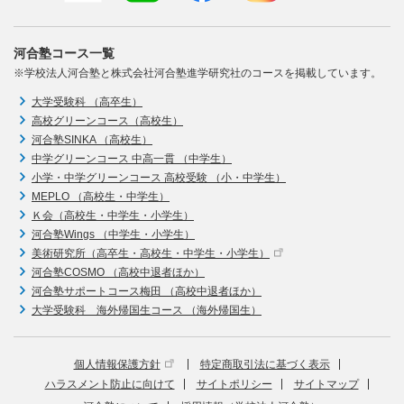
河合塾コース一覧
※学校法人河合塾と株式会社河合塾進学研究社のコースを掲載しています。
大学受験科 （高卒生）
高校グリーンコース（高校生）
河合塾SINKA （高校生）
中学グリーンコース 中高一貫 （中学生）
小学・中学グリーンコース 高校受験 （小・中学生）
MEPLO （高校生・中学生）
Ｋ会（高校生・中学生・小学生）
河合塾Wings （中学生・小学生）
美術研究所（高卒生・高校生・中学生・小学生）
河合塾COSMO （高校中退者ほか）
河合塾サポートコース梅田 （高校中退者ほか）
大学受験科 海外帰国生コース （海外帰国生）
個人情報保護方針
特定商取引法に基づく表示
ハラスメント防止に向けて
サイトポリシー
サイトマップ