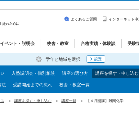
よくあるご質問
インターネット申
イベント・説明会
校舎・教室
合格実績・体験談
受験
学年と地域を選択
設定
ジ
入塾説明会・個別相談
講座の選び方
講座を探す・申し込む
方法
受講開始までの流れ
校舎・教室一覧
ース
講座を探す・申し込む
講座一覧
【４月開講】難関化学