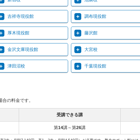
吉祥寺現役館
調布現役館
厚木現役館
藤沢館
金沢文庫現役館
大宮校
津田沼校
千葉現役館
場合の料金です。
受講できる講
第
14
講～第
26
講