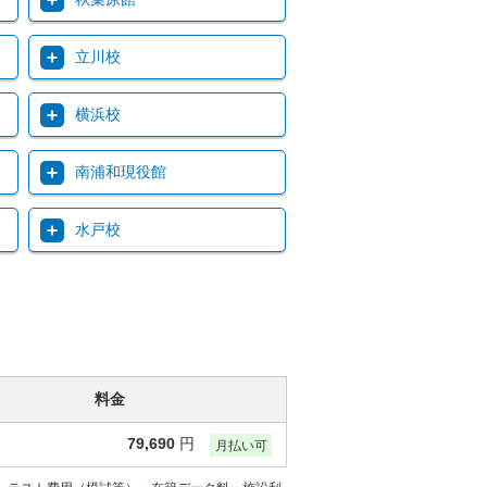
立川校
横浜校
南浦和現役館
水戸校
料金
79,690
円
月払い可