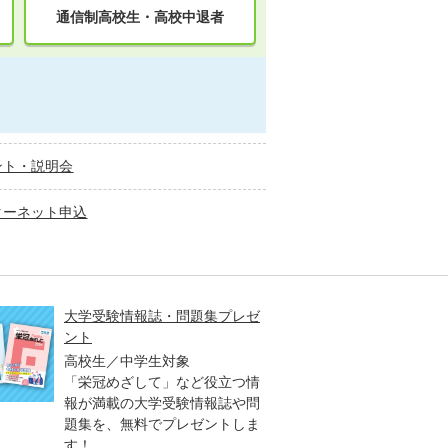
通信制高校生・高校中退者
ント・説明会
ターネット申込
大学受験情報誌・問題集プレゼ
大学入
ント
高2生
高校生／中学生対象
3生対
「栄冠めざして」など役立つ情
「大学
報が満載の大学受験情報誌や問
早く、
題集を、無料でプレゼントしま
オリジ
す！
（日）