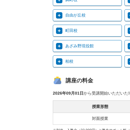
自由が丘校
町田校
あざみ野現役館
柏校
講座の料金
2026年09月01日
から受講開始いただいた
授業形態
対面授業