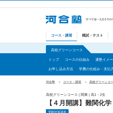
コース・講習
模試・テスト
高校グリーンコース
トップ
コースの仕組み
通塾イメー
お申し込み方法
学費の仕組み・支払
河合塾
コース・講習
高校グリーンコ
高校グリーンコース | 関東 | 高1・2生
【４月開講】難関化学
受験対策講座