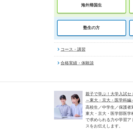
海外帰国生
塾生の方
コース・講習
合格実績・体験談
入試オープン解説講義
親子で学ぶ！大学入試セ
～東大・京大・医学科編
／高校生対象
進学アドバイザーとプロ
高校生／中学生／保護者
、各教科のポイントや合
東大・京大・医学部医学
傾向などをわかりやすく
で求められる力や学習ア
ます。
スをお伝えします。