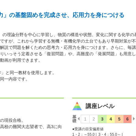
力」の基盤固めを完成させ、応用力を身につける
」の理論分野を中心に学習し、物質の構造や状態、変化に関する化学の
ですが、これから学習する無機・有機化学の土台でもあり早期対策が不
解説で問題を解くための思考力・応用力を身につけます。さらに、毎講
りいっそう定着させる「復習問題」や、高難度の「発展問題」も用意し
動画が利用できます。
学」と同一教材を使用します。
同一内容です。
講座レベル
の現役合格。
高校の難関大志望者で、高3に向
●受講の目安偏差値
1・2：～55.0 |
3・4：55.0～ |