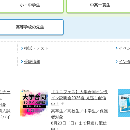
小・中学生
中高一貫生
高等学校の先生
模試・テスト
イベ
受験情報
イン
ミナー
【ユニフェス】大学合同オンラ
～
イン説明会2026夏 見逃し配信
中！
対象
科入試
高卒生／高校生／中学生／保護
ドバイ
者対象
8月23日（日）まで見逃し配信
中！