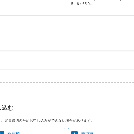
5・6：65.0～
し込む
も、定員締切のためお申し込みができない場合があります。
新宿校
池袋校