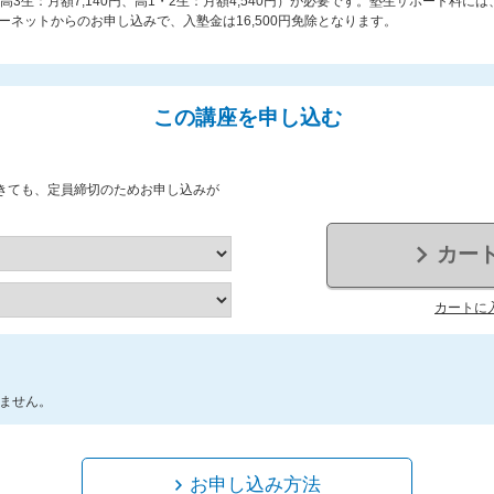
（高3生：月額7,140円、高1・2生：月額4,540円）が必要です。塾生サポート料
ネットからのお申し込みで、入塾金は16,500円免除となります。
この講座を申し込む
きても、定員締切のためお申し込みが
カー
カートに
ません。
お申し込み方法