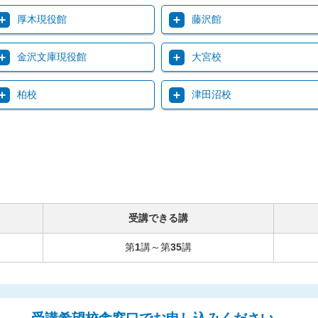
厚木現役館
藤沢館
金沢文庫現役館
大宮校
柏校
津田沼校
受講できる講
第
1
講～第
35
講