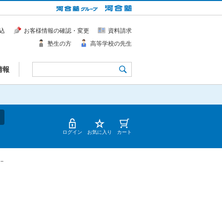
込
お客様情報の確認・変更
資料請求
塾生の方
高等学校の先生
情報
ログイン
お気に入り
カート
－