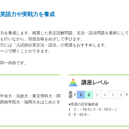
英語力や実戦力を養成
力を養成します。精選した長文読解問題、文法・語法問題を素材にして
も行いながら、現役合格をめざして学びます。
方には「入試頻出英文法・語法」の受講もおすすめします。
ージで聞くことができます。
同一内容です。
講座レベル
中央大・法政大・東京理科大・関
西南学院大・福岡大をはじめとす
●受講の目安偏差値
1・2：～55.0 |
3・4：55.0～ |
5・6：65.0～