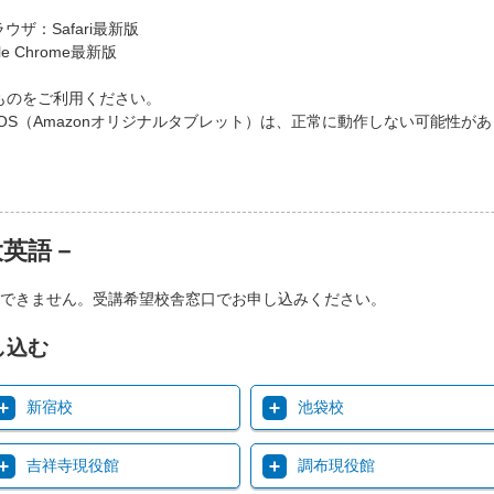
ラウザ：Safari最新版
e Chrome最新版
ものをご利用ください。
）、FireOS（Amazonオリジナルタブレット）は、正常に動作しない可
大英語－
できません。受講希望校舎窓口でお申し込みください。
し込む
新宿校
池袋校
吉祥寺現役館
調布現役館