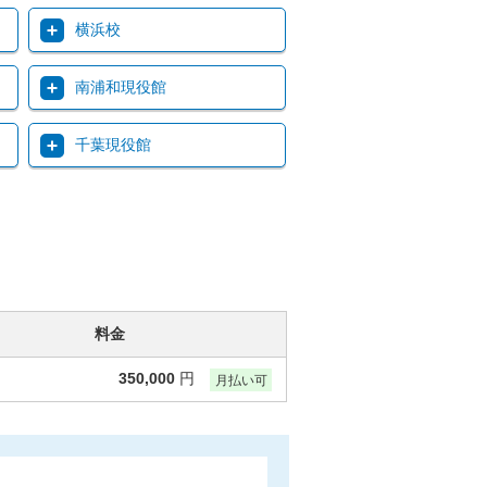
横浜校
南浦和現役館
千葉現役館
料金
350,000
円
月払い可