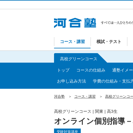
コース・講習
模試・テスト
高校グリーンコース
トップ
コースの仕組み
通塾イメー
お申し込み方法
学費の仕組み・支払
河合塾
コース・講習
高校グリーンコ
高校グリーンコース | 関東 | 高3生
オンライン個別指導－
受験対策講座