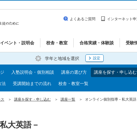
よくあるご質問
インターネット申
イベント・説明会
校舎・教室
合格実績・体験談
受験
学年と地域を選択
設定
ジ
入塾説明会・個別相談
講座の選び方
講座を探す・申し込む
方法
受講開始までの流れ
校舎・教室一覧
ース
講座を探す・申し込む
講座一覧
オンライン個別指導－私大英語
私大英語－