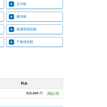
立川校
横浜校
南浦和現役館
千葉現役館
料金
315,000
円
月払い可