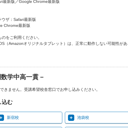
ri最新版／Google Chrome最新版
ラウザ：Safari最新版
e Chrome最新版
ものをご利用ください。
）、FireOS（Amazonオリジナルタブレット）は、正常に動作しない可
関数学中高一貫－
できません。受講希望校舎窓口でお申し込みください。
し込む
新宿校
池袋校