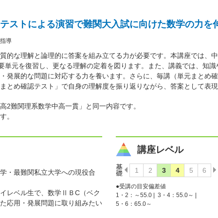
テストによる演習で難関大入試に向けた数学の力を
指導
質的な理解と論理的に答案を組み立てる力が必要です。本講座では、中
要単元を復習し、更なる理解の定着を図ります。また、講義では、知識
・発展的な問題に対応する力を養います。さらに、毎講（単元まとめ確
まとめ確認テスト」で自身の理解度を振り返りながら、答案として表現
高2難関理系数学中高一貫」と同一内容です。
す。
講座レベル
学・最難関私立大学への現役合
●受講の目安偏差値
イレベル生で、数学ⅡＢC（ベク
1・2：～55.0 |
3・4：55.0～ |
た応用・発展問題に取り組みたい
5・6：65.0～