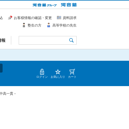
込
お客様情報の確認・変更
資料請求
塾生の方
高等学校の先生
情報
ログイン
お気に入り
カート
中高一貫－