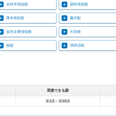
吉祥寺現役館
調布現役館
厚木現役館
藤沢館
金沢文庫現役館
大宮校
柏校
津田沼校
受講できる講
第
1
講～第
35
講