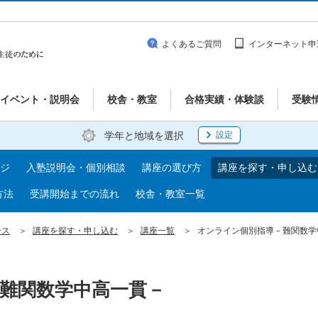
よくあるご質問
インターネット申
イベント・説明会
校舎・教室
合格実績・体験談
受験
学年と地域を選択
設定
ジ
入塾説明会・個別相談
講座の選び方
講座を探す・申し込む
方法
受講開始までの流れ
校舎・教室一覧
ース
講座を探す・申し込む
講座一覧
オンライン個別指導－難関数学
難関数学中高一貫－