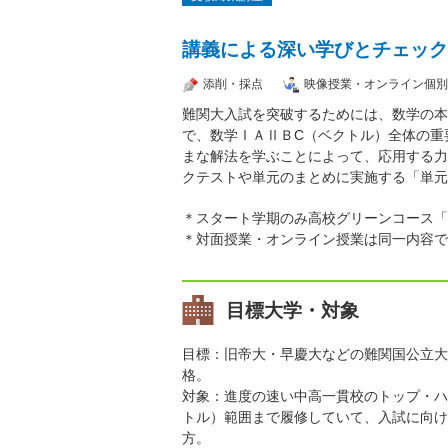
講義による深い学びとチェック
添削・採点
映像授業・オンライン個別
難関大入試を突破するためには、数学の本
で、数学ⅠＡⅡＢC（ベクトル）全体の重
まな解法を学ぶことによって、応用する力
クテストや単元のまとめに実施する「単元
＊スタート学期のみ高校グリーンコース「
＊対面授業・オンライン授業は同一内容で
目標大学・対象
目標：旧帝大・早慶大などの難関国公立大
格。
対象：進度の速い中高一貫校のトップ・ハ
トル）範囲まで履修していて、入試に向け
方。