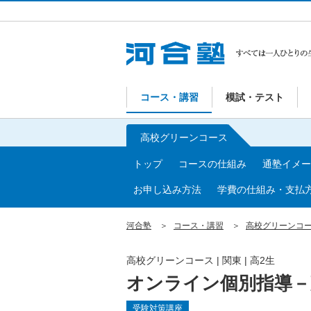
コース・講習
模試・テスト
高校グリーンコース
トップ
コースの仕組み
通塾イメー
お申し込み方法
学費の仕組み・支払
河合塾
コース・講習
高校グリーンコ
高校グリーンコース | 関東 | 高2生
オンライン個別指導－
受験対策講座