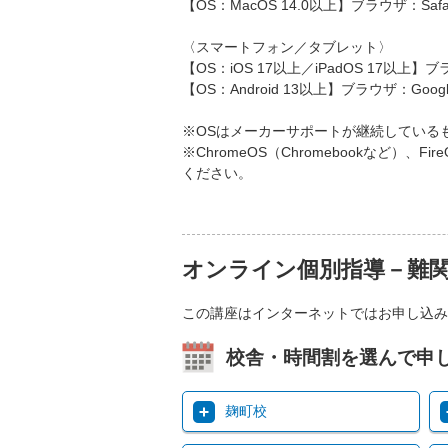
【OS：MacOS 14.0以上】ブラウザ：Safa
〈スマートフォン／タブレット〉
【OS：iOS 17以上／iPadOS 17以上】ブ
【OS：Android 13以上】ブラウザ：Googl
※OSはメーカーサポートが継続している
※ChromeOS（Chromebookなど
ください。
オンライン個別指導－難
この講座はインターネットではお申し込み
校舎・時間割を選んで申
麹町校