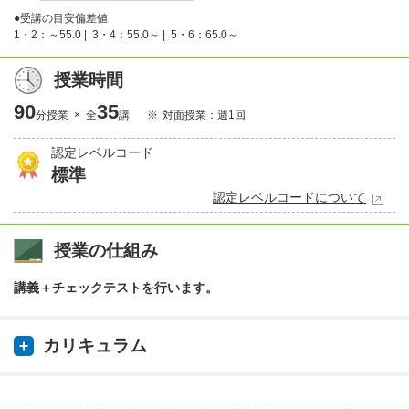
●受講の目安偏差値
1・2：～55.0 |
3・4：55.0～ |
5・6：65.0～
授業時間
90
35
分授業 × 全
講
対面授業：週1回
認定レベルコード
標準
認定レベルコードについて
授業の仕組み
講義＋チェックテストを行います。
カリキュラム