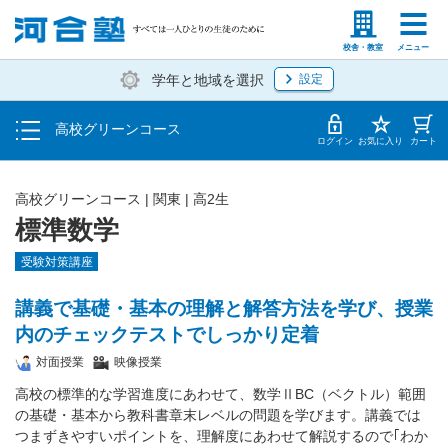
学費の仕組み・支払方法
塾生の方
高等学校の先生
校舎・教室
メニュー
学年と地域を選択
設定
受講開始までの流れ
高校グリーンコース
校舎・教室一覧
ログイン
お気に入り
カート
高校グリーンコース | 関東 | 高2生
標準数学
受験対策講座
講義で基礎・基本の理解と解答方法を学び、授業
内のチェックテストでしっかり定着
対面授業
映像授業
高校の標準的な学習進度にあわせて、数学ⅡBC（ベクトル）範囲
の基礎・基本から教科書章末レベルの問題を学びます。講義では
つまずきやすいポイントを、理解度にあわせて解説するので｢わか