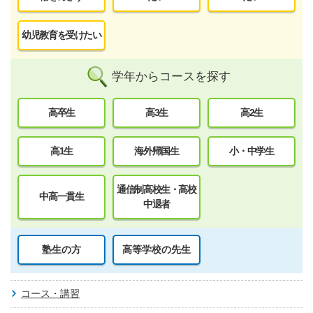
幼児教育を受けたい
学年からコースを探す
高卒生
高3生
高2生
高1生
海外帰国生
小・中学生
通信制高校生・高校
中高一貫生
中退者
塾生の方
高等学校の先生
コース・講習