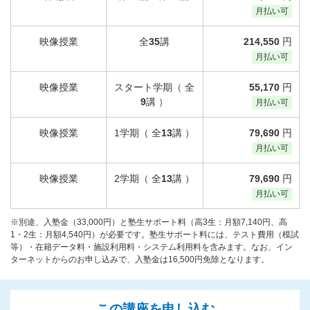
月払い可
映像授業
全
35
講
214,550
円
月払い可
映像授業
スタート学期（ 全
55,170
円
9
講 ）
月払い可
映像授業
1学期（ 全
13
講 ）
79,690
円
月払い可
映像授業
2学期（ 全
13
講 ）
79,690
円
月払い可
※別途、入塾金（33,000円）と塾生サポート料（高3生：月額7,140円、高
1・2生：月額4,540円）が必要です。塾生サポート料には、テスト費用（模試
等）・在籍データ料・施設利用料・システム利用料を含みます。なお、イン
ターネットからのお申し込みで、入塾金は16,500円免除となります。
この講座を申し込む