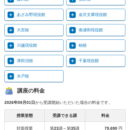
あざみ野現役館
金沢文庫現役館
大宮校
南浦和現役館
川越現役館
柏校
津田沼校
千葉現役館
水戸校
講座の料金
2026年09月01日
から受講開始いただいた場合の料金です。
授業形態
受講できる講
料金
対面授業
第
23
講～第
35
講
79,690
円