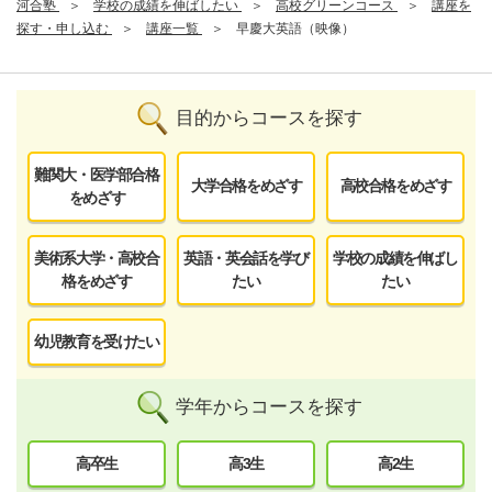
河合塾
学校の成績を伸ばしたい
高校グリーンコース
講座を
探す・申し込む
講座一覧
早慶大英語（映像）
目的からコースを探す
難関大・医学部合格
大学合格をめざす
高校合格をめざす
をめざす
美術系大学・高校合
英語・英会話を学び
学校の成績を伸ばし
格をめざす
たい
たい
幼児教育を受けたい
学年からコースを探す
高卒生
高3生
高2生