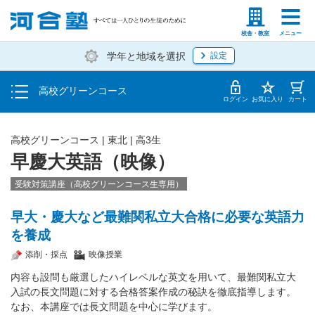
学費の仕組み・支払方法
塾生の方
高等学校の先生
校舎・教室
メニュー
学年と地域を選択
設定
受講開始までの流れ
高校グリーンコース
校舎・教室一覧
ログイン
お気に入り
カート
高校グリーンコース | 東北 | 高3生
早慶大英語（映像）
受験対策講座（高校グリーンコース生専用）
早大・慶大など最難関私立大合格に必要な英語力
を養成
添削・採点
映像授業
内容も設問も厳選したハイレベルな英文を用いて、最難関私立大
入試の長文問題に対する合格答案作成の秘訣を徹底指導します。
なお、本講座では長文問題を中心に学びます。