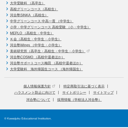
大学受験科 （高卒生）
高校グリーンコース（高校生）
河合塾SINKA （高校生）
中学グリーンコース 中高一貫 （中学生）
小学・中学グリーンコース 高校受験 （小・中学生）
MEPLO （高校生・中学生）
Ｋ会（高校生・中学生・小学生）
河合塾Wings （中学生・小学生）
美術研究所（高卒生・高校生・中学生・小学生）
河合塾COSMO （高校中退者ほか）
河合塾サポートコース梅田 （高校中退者ほか）
大学受験科 海外帰国生コース （海外帰国生）
個人情報保護方針
特定商取引法に基づく表示
ハラスメント防止に向けて
サイトポリシー
サイトマップ
河合塾について
採用情報（学校法人河合塾）
© Kawaijuku Educational Institution.