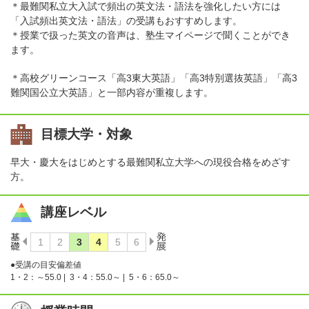
＊最難関私立大入試で頻出の英文法・語法を強化したい方には
「入試頻出英文法・語法」の受講もおすすめします。
＊授業で扱った英文の音声は、塾生マイページで聞くことができ
ます。
＊高校グリーンコース「高3東大英語」「高3特別選抜英語」「高3
難関国公立大英語」と一部内容が重複します。
目標大学・対象
早大・慶大をはじめとする最難関私立大学への現役合格をめざす
方。
講座レベル
●受講の目安偏差値
1・2：～55.0 |
3・4：55.0～ |
5・6：65.0～