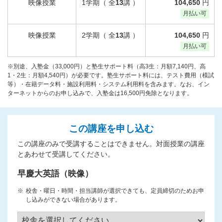
映像授業
1学期（ 全
13
講 ）
104,650
円
月払い可
映像授業
2学期（ 全
13
講 ）
104,650
円
月払い可
※別途、入塾金（33,000円）と塾生サポート料（高3生：月額7,140円、高
1・2生：月額4,540円）が必要です。塾生サポート料には、テスト費用（模試
等）・在籍データ料・施設利用料・システム利用料を含みます。なお、イン
ターネットからのお申し込みで、入塾金は16,500円免除となります。
この講座を申し込む
この講座のみで受講することはできません。対面授業の講座
とあわせて受講してください。
早慶大英語（映像）
校舎・曜日・時間・担当講師が選択できても、定員締切のためお申
し込みができない場合があります。