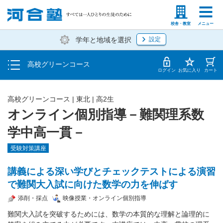
学費の仕組み・支払方法
塾生の方
高等学校の先生
校舎・教室
メニュー
学年と地域を選択
設定
受講開始までの流れ
高校グリーンコース
校舎・教室一覧
ログイン
お気に入り
カート
高校グリーンコース | 東北 | 高2生
オンライン個別指導－難関理系数
学中高一貫－
受験対策講座
講義による深い学びとチェックテストによる演習
で難関大入試に向けた数学の力を伸ばす
添削・採点
映像授業・オンライン個別指導
難関大入試を突破するためには、数学の本質的な理解と論理的に