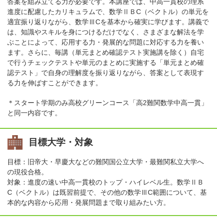
答案を組み立てる力が必要です。本講座では、中高一貫校の理系
進度に配慮したカリキュラムで、数学ⅡＢC（ベクトル）の単元を
適宜振り返りながら、数学ⅢCを基本から確実に学びます。講義で
は、知識やスキルを身につけるだけでなく、さまざまな解法を学
ぶことによって、応用する力・発展的な問題に対応する力を養い
ます。さらに、毎講（単元まとめ確認テスト実施講を除く）自宅
で行うチェックテストや単元のまとめに実施する「単元まとめ確
認テスト」で自身の理解度を振り返りながら、答案として表現す
る力を伸ばすことができます。
＊スタート学期のみ高校グリーンコース「高2難関数学中高一貫」
と同一内容です。
目標大学・対象
目標：旧帝大・早慶大などの難関国公立大学・最難関私立大学へ
の現役合格。
対象：進度の速い中高一貫校のトップ・ハイレベル生。数学ⅡＢ
C（ベクトル）は既習前提で、その他の数学ⅢC範囲について、基
本的な内容から応用・発展問題まで取り組みたい方。