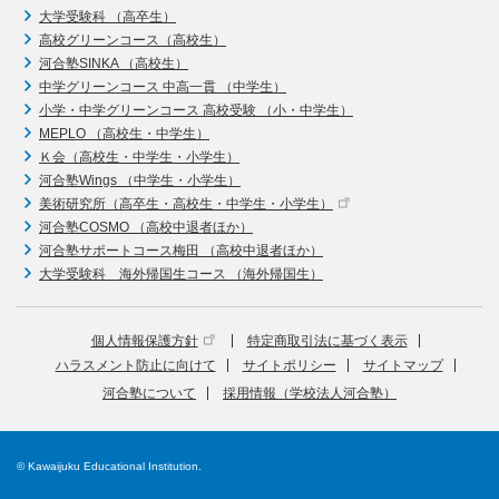
大学受験科 （高卒生）
高校グリーンコース（高校生）
河合塾SINKA （高校生）
中学グリーンコース 中高一貫 （中学生）
小学・中学グリーンコース 高校受験 （小・中学生）
MEPLO （高校生・中学生）
Ｋ会（高校生・中学生・小学生）
河合塾Wings （中学生・小学生）
美術研究所（高卒生・高校生・中学生・小学生）
河合塾COSMO （高校中退者ほか）
河合塾サポートコース梅田 （高校中退者ほか）
大学受験科 海外帰国生コース （海外帰国生）
個人情報保護方針
特定商取引法に基づく表示
ハラスメント防止に向けて
サイトポリシー
サイトマップ
河合塾について
採用情報（学校法人河合塾）
© Kawaijuku Educational Institution.