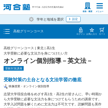
学費の仕組み・支払方法
塾生の方
高等学校の先生
校舎・教室
メニュー
学年と地域を選択
設定
受講開始までの流れ
高校グリーンコース
校舎・教室一覧
ログイン
お気に入り
カート
高校グリーンコース | 東北 | 高1生
大学受験に必要な文法力を身につけたい方
オンライン個別指導－英文法－
受験対策講座
受験対策の土台となる文法学習の徹底
映像授業・オンライン個別指導
志望大学現役合格をめざす高1生・高2生の皆さんに、早い時期か
ら大学受験に必要な文法力を身につけてもらうための講座です。
大学入試問題を解くために文法力は不可欠です。読解問題も英作