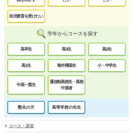
幼児教育を受けたい
学年からコースを探す
高卒生
高3生
高2生
高1生
海外帰国生
小・中学生
通信制高校生・高校
中高一貫生
中退者
塾生の方
高等学校の先生
コース・講習