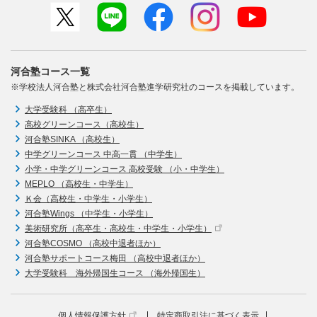
河合塾コース一覧
※学校法人河合塾と株式会社河合塾進学研究社のコースを掲載しています。
大学受験科 （高卒生）
高校グリーンコース（高校生）
河合塾SINKA （高校生）
中学グリーンコース 中高一貫 （中学生）
小学・中学グリーンコース 高校受験 （小・中学生）
MEPLO （高校生・中学生）
Ｋ会（高校生・中学生・小学生）
河合塾Wings （中学生・小学生）
美術研究所（高卒生・高校生・中学生・小学生）
河合塾COSMO （高校中退者ほか）
河合塾サポートコース梅田 （高校中退者ほか）
大学受験科 海外帰国生コース （海外帰国生）
個人情報保護方針
特定商取引法に基づく表示