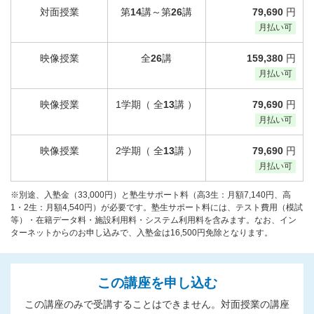
対面授業
第
14
講～第
26
講
79,690
円
月払い可
映像授業
全
26
講
159,380
円
月払い可
映像授業
1学期（ 全
13
講 ）
79,690
円
月払い可
映像授業
2学期（ 全
13
講 ）
79,690
円
月払い可
※別途、入塾金（33,000円）と塾生サポート料（高3生：月額7,140円、高
1・2生：月額4,540円）が必要です。塾生サポート料には、テスト費用（模試
等）・在籍データ料・施設利用料・システム利用料を含みます。なお、イン
ターネットからのお申し込みで、入塾金は16,500円免除となります。
この講座を申し込む
この講座のみで受講することはできません。対面授業の講座