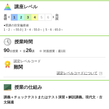
講座レベル
●受講の目安偏差値
1・2：～55.0 |
3・4：55.0～ |
5・6：65.0～
授業時間
90
26
分授業 × 全
講
対面授業：週1回
認定レベルコード
難関
認定レベルコードについて
授業の仕組み
講義＋チェックテストまたはテスト演習＋解説講義。現代文・古
文隔週