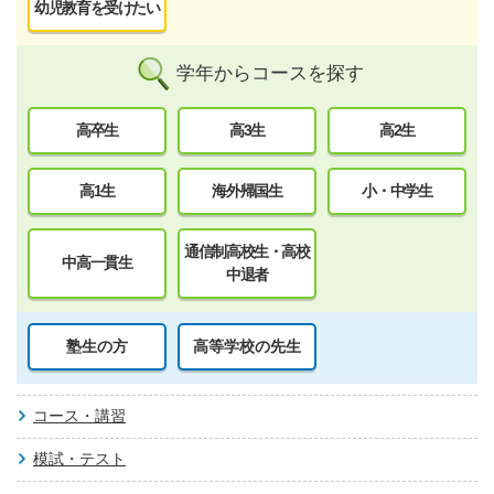
幼児教育を受けたい
学年からコースを探す
高卒生
高3生
高2生
高1生
海外帰国生
小・中学生
通信制高校生・高校
中高一貫生
中退者
塾生の方
高等学校の先生
コース・講習
模試・テスト