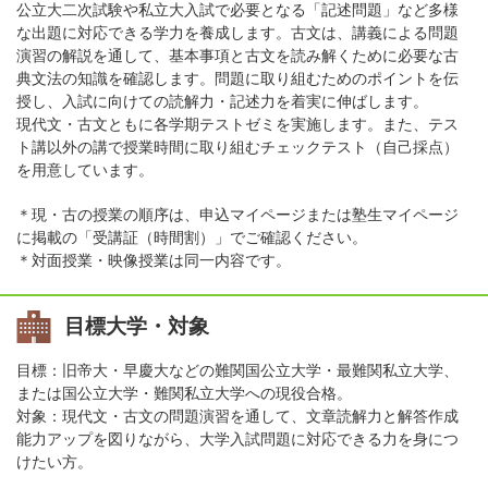
公立大二次試験や私立大入試で必要となる「記述問題」など多様
な出題に対応できる学力を養成します。古文は、講義による問題
演習の解説を通して、基本事項と古文を読み解くために必要な古
典文法の知識を確認します。問題に取り組むためのポイントを伝
授し、入試に向けての読解力・記述力を着実に伸ばします。
現代文・古文ともに各学期テストゼミを実施します。また、テス
ト講以外の講で授業時間に取り組むチェックテスト（自己採点）
を用意しています。
＊現・古の授業の順序は、申込マイページまたは塾生マイページ
に掲載の「受講証（時間割）」でご確認ください。
＊対面授業・映像授業は同一内容です。
目標大学・対象
目標：旧帝大・早慶大などの難関国公立大学・最難関私立大学、
または国公立大学・難関私立大学への現役合格。
対象：現代文・古文の問題演習を通して、文章読解力と解答作成
能力アップを図りながら、大学入試問題に対応できる力を身につ
けたい方。