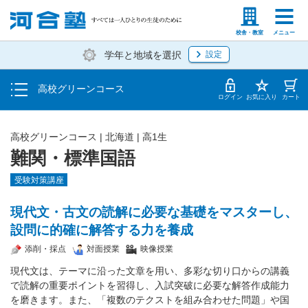
学費の仕組み・支払方法
塾生の方
高等学校の先生
校舎・教室
メニュー
学年と地域を選択
設定
受講開始までの流れ
高校グリーンコース
校舎・教室一覧
ログイン
お気に入り
カート
高校グリーンコース | 北海道 | 高1生
難関・標準国語
受験対策講座
現代文・古文の読解に必要な基礎をマスターし、
設問に的確に解答する力を養成
添削・採点
対面授業
映像授業
現代文は、テーマに沿った文章を用い、多彩な切り口からの講義
で読解の重要ポイントを習得し、入試突破に必要な解答作成能力
を磨きます。また、「複数のテクストを組み合わせた問題」や国