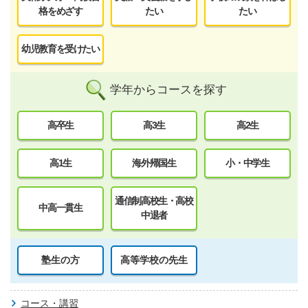
格をめざす
たい
たい
幼児教育を受けたい
学年からコースを探す
高卒生
高3生
高2生
高1生
海外帰国生
小・中学生
通信制高校生・高校
中高一貫生
中退者
塾生の方
高等学校の先生
コース・講習