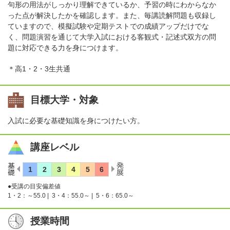
句形の用法がしっかり理解できているか、予習の時にわからなか
った点が解決したかを確認します。また、毎講読解問題も収録し
ていますので、模擬試験や定期テストでの成績アップだけでな
く、問題演習を通じて大学入試における客観式・記述式双方の問
題に対応できる力を身につけます。
＊高1・2・3生共通
目標大学・対象
入試に必要な基礎知識を身につけたい方。
講座レベル
●受講の目安偏差値
1・2：～55.0 |
3・4：55.0～ |
5・6：65.0～
授業時間