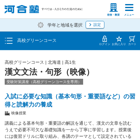
学費の仕組み・支払方法
塾生の方
高等学校の先生
校舎・教室
メニュー
学年と地域を選択
設定
受講開始までの流れ
高校グリーンコース
校舎・教室一覧
ログイン
お気に入り
カート
高校グリーンコース | 北海道 | 高1生
漢文文法・句形（映像）
受験対策講座（高校グリーンコース生専用）
入試に必要な知識（基本句形・重要語など）の習
得と読解力の養成
映像授業
講義による基本句形・重要語の解説を通じて、漢文の文章を読む
うえで必要不可欠な基礎知識を一から丁寧に学習します。授業後
には復習ドリルに取り組み、各講のテーマとして設定されている