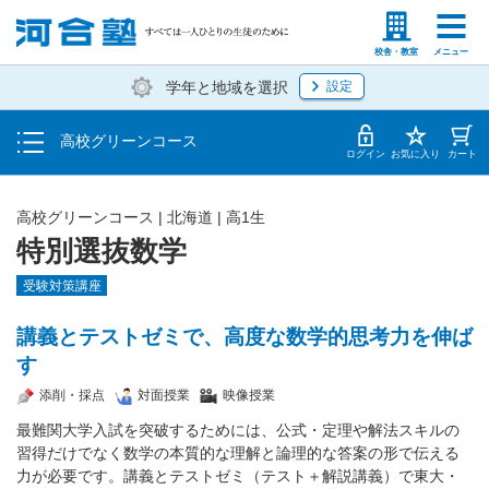
学費の仕組み・支払方法
塾生の方
高等学校の先生
校舎・教室
メニュー
学年と地域を選択
設定
受講開始までの流れ
高校グリーンコース
校舎・教室一覧
ログイン
お気に入り
カート
高校グリーンコース | 北海道 | 高1生
特別選抜数学
受験対策講座
講義とテストゼミで、高度な数学的思考力を伸ば
す
添削・採点
対面授業
映像授業
最難関大学入試を突破するためには、公式・定理や解法スキルの
習得だけでなく数学の本質的な理解と論理的な答案の形で伝える
力が必要です。講義とテストゼミ（テスト＋解説講義）で東大・