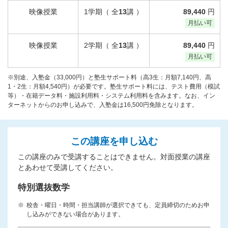
映像授業
1学期（ 全
13
講 ）
89,440
円
月払い可
映像授業
2学期（ 全
13
講 ）
89,440
円
月払い可
※別途、入塾金（33,000円）と塾生サポート料（高3生：月額7,140円、高
1・2生：月額4,540円）が必要です。塾生サポート料には、テスト費用（模試
等）・在籍データ料・施設利用料・システム利用料を含みます。なお、イン
ターネットからのお申し込みで、入塾金は16,500円免除となります。
この講座を申し込む
この講座のみで受講することはできません。対面授業の講座
とあわせて受講してください。
特別選抜数学
校舎・曜日・時間・担当講師が選択できても、定員締切のためお申
し込みができない場合があります。