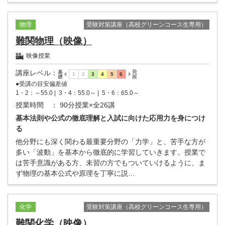
受験対策講座（高校グリーンコース生専用）
物理
難関物理（映像）
映像授業
講座レベル
：
●受講の目安偏差値
1・2：～55.0 |
3・4：55.0～ |
5・6：65.0～
授業時間
： 90分授業×全26講
基本法則や公式の徹底理解と入試に向けた応用力を身につけ
る
他分野にも深く関わる最重要分野の「力学」と、苦手な方が
多い「波動」を基本から徹底的に学習していきます。授業で
は苦手意識がある方、未習の方でもついていけるように、ま
ず物理の基本公式や原理を丁寧に説…
受験対策講座（高校グリーンコース生専用）
化学
難関化学（映像）