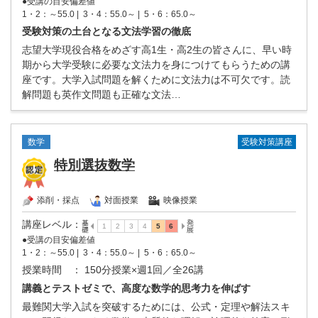
●受講の目安偏差値
1・2：～55.0 |
3・4：55.0～ |
5・6：65.0～
受験対策の土台となる文法学習の徹底
志望大学現役合格をめざす高1生・高2生の皆さんに、早い時
期から大学受験に必要な文法力を身につけてもらうための講
座です。大学入試問題を解くために文法力は不可欠です。読
解問題も英作文問題も正確な文法…
受験対策講座
数学
特別選抜数学
添削・採点
対面授業
映像授業
講座レベル
：
●受講の目安偏差値
1・2：～55.0 |
3・4：55.0～ |
5・6：65.0～
授業時間
： 150分授業×週1回／全26講
講義とテストゼミで、高度な数学的思考力を伸ばす
最難関大学入試を突破するためには、公式・定理や解法スキ