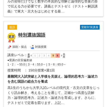
ルの習得だけでなく数学の本質的な理解と論理的な答案の形
で伝える力が必要です。講義とテストゼミ（テスト＋解説講
義）で東大・京大をはじめとする最…
受験対策講座
国語
特別選抜国語
添削・採点
対面授業
講座レベル
：
●受講の目安偏差値
1・2：～55.0 |
3・4：55.0～ |
5・6：65.0～
授業時間
： 150分授業×週1回
最難関大入試突破と入学後を見据え、論理的思考力・論述力
を含む国語の総合力を養成
高1生のうちから大学入試レベルの現代文・古文の文章をじっ
くり読み解き、考えることを通じて、正確かつ高度な読解
力・論理的思考力、記述力・論述力を育成します。さらに、
テストゼミで定着を図ります。上記…