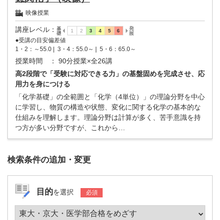
映像授業
講座レベル
：
●受講の目安偏差値
1・2：～55.0 |
3・4：55.0～ |
5・6：65.0～
授業時間
： 90分授業×全26講
高2段階で「受験に対応できる力」の基盤固めを完成させ、応
用力を身につける
「化学基礎」の全範囲と「化学（4単位）」の理論分野を中心
に学習し、物質の構造や状態、変化に関する化学の基本的な
仕組みを理解します。理論分野は計算が多く、苦手意識を持
つ方が多い分野ですが、これから…
検索条件の追加・変更
目的
を選択
必須