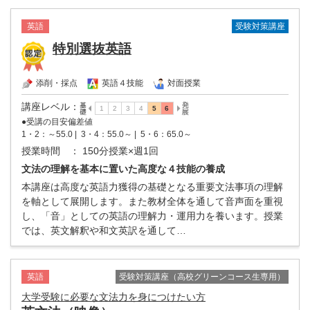
受験対策講座
英語
特別選抜英語
添削・採点
英語４技能
対面授業
講座レベル
：
●受講の目安偏差値
1・2：～55.0 |
3・4：55.0～ |
5・6：65.0～
授業時間
： 150分授業×週1回
文法の理解を基本に置いた高度な４技能の養成
本講座は高度な英語力獲得の基礎となる重要文法事項の理解
を軸として展開します。また教材全体を通して音声面を重視
し、「音」としての英語の理解力・運用力を養います。授業
では、英文解釈や和文英訳を通して…
受験対策講座（高校グリーンコース生専用）
英語
大学受験に必要な文法力を身につけたい方