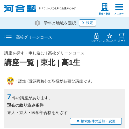
学費の仕組み・支払方法
塾生の方
高等学校の先生
校舎・教室
メニュー
学年と地域を選択
設定
受講開始までの流れ
高校グリーンコース
校舎・教室一覧
ログイン
お気に入り
カート
講座を探す・申し込む | 高校グリーンコース
講座一覧 | 東北 | 高1生
7
件の講座があります。
現在の絞り込み条件
東大・京大・医学部合格をめざす
検索条件の追加・変更