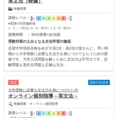
英文法（映像）
映像授業
講座レベル
：
●受講の目安偏差値
1・2：～55.0 |
3・4：55.0～ |
5・6：65.0～
授業時間
： 90分授業×全26講
受験対策の土台となる文法学習の徹底
志望大学現役合格をめざす高1生・高2生の皆さんに、早い時
期から大学受験に必要な文法力を身につけてもらうための講
座です。大学入試問題を解くために文法力は不可欠です。読
解問題も英作文問題も正確な文法…
受験対策講座
英語
大学受験に必要な文法力を身につけたい方
オンライン個別指導－英文法－
映像授業・オンライン個別指導
講座レベル
：