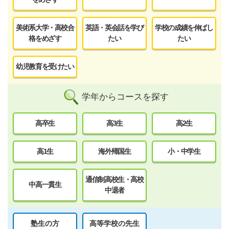
美術系大学・高校合
英語・英会話を学び
学校の成績を伸ばし
格をめざす
たい
たい
幼児教育を受けたい
学年からコースを探す
高卒生
高3生
高2生
高1生
海外帰国生
小・中学生
通信制高校生・高校
中高一貫生
中退者
塾生の方
高等学校の先生