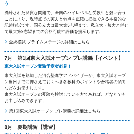
う
洗練された良質な問題で、全国のハイレベルな受験生と競い合う
ことにより、現時点での実力と弱点を正確に把握できる本格的な
記述模試です。国公立大は最大第5志望まで、私立大・短大と併せ
て最大第9志望までの合格可能性評価を提示します。
全統模試 プライムステージの詳細はこちら
7月 第1回東大入試オープン プレ講義【イベント】
東大入試オープン受験予定者必見！
東大入試を熟知した河合塾進学アドバイザーが、東大入試オープ
ン当日までに押さえておくべき各教科のポイントや合格者の傾向
などをお伝えします。
東大入試オープンの受験を検討している方であれば、どなたでも
お申し込みできます。
第1回東大入試オープン プレ講義の詳細はこちら
8月 夏期講習【講習】