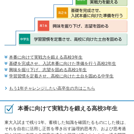
本番に向けて実戦力を鍛える高校3年生
基礎を完成させ、入試本番に向けた準備を行う高校2年生
興味を掘り下げ、志望を固める高校1年生
学習習慣を定着させ、高校に向けた土台を固める中学生
もう1年チャレンジしたい高卒生の方はこちら
本番に向けて実戦力を鍛える高校3年生
東大入試まで残り1年。蓄積した知識を確固たるものにした後は、
それを自在に活用し正答を導き出す論理的思考力、および思考過