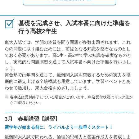
基礎を完成させ、入試本番に向けた準備を
行う高校2年生
東大入試では、学問の本質を問う問題が多数出題されます。これ
らの問題に取り組むためには、前提となる知識を盤石なものとし
ておく必要があります。高1生・高2生で学ぶ知識を確実なものと
し、実戦的な問題演習を通じて入試本番へ向けた準備を行いまし
ょう。
河合塾では年間を通じて、最難関入試を突破するための実力を徹
底的に鍛え上げる全統模試も用意しています。学習イベントとあ
わせて活用し、東大合格をめざしましょう。
各申込は受付終了している場合がございます。申込受付状況はリンク先か
らご確認ください。
3月 春期講習【講習】
新学年が始まる前に、ライバルより一歩早くスタート！
最難関大入試で問われる、論理的思考力と答案作成力を養成しま