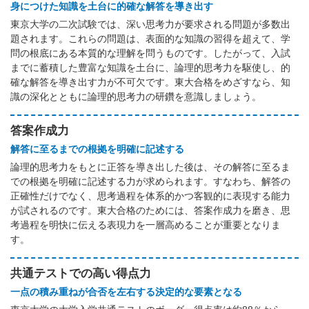
身につけた知識を土台に的確な解答を導き出す
東京大学の二次試験では、深い思考力が要求される問題が多数出
題されます。これらの問題は、表面的な知識の習得を超えて、学
問の根底にある本質的な理解を問うものです。したがって、入試
までに蓄積した豊富な知識を土台に、論理的思考力を駆使し、的
確な解答を導き出す力が不可欠です。東大合格をめざすなら、知
識の深化とともに論理的思考力の研鑽を意識しましょう。
答案作成力
解答に至るまでの根拠を明確に記述する
論理的思考力をもとに正答を導き出した後は、その解答に至るま
での根拠を明確に記述する力が求められます。すなわち、解答の
正確性だけでなく、思考過程を体系的かつ客観的に表現する能力
が試されるのです。東大合格のためには、答案作成力を磨き、思
考過程を明快に伝える表現力を一層高めることが重要となりま
す。
共通テストでの高い得点力
一点の積み重ねが合否を左右する決定的な要素となる