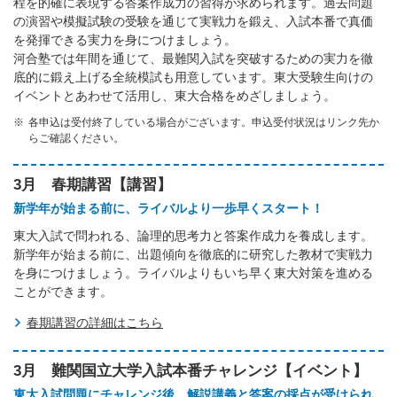
程を的確に表現する答案作成力の習得が求められます。過去問題
の演習や模擬試験の受験を通じて実戦力を鍛え、入試本番で真価
を発揮できる実力を身につけましょう。
河合塾では年間を通じて、最難関入試を突破するための実力を徹
底的に鍛え上げる全統模試も用意しています。東大受験生向けの
イベントとあわせて活用し、東大合格をめざしましょう。
各申込は受付終了している場合がございます。申込受付状況はリンク先か
らご確認ください。
3月 春期講習【講習】
新学年が始まる前に、ライバルより一歩早くスタート！
東大入試で問われる、論理的思考力と答案作成力を養成します。
新学年が始まる前に、出題傾向を徹底的に研究した教材で実戦力
を身につけましょう。ライバルよりもいち早く東大対策を進める
ことができます。
春期講習の詳細はこちら
3月 難関国立大学入試本番チャレンジ【イベント】
東大入試問題にチャレンジ後、解説講義と答案の採点が受けられ