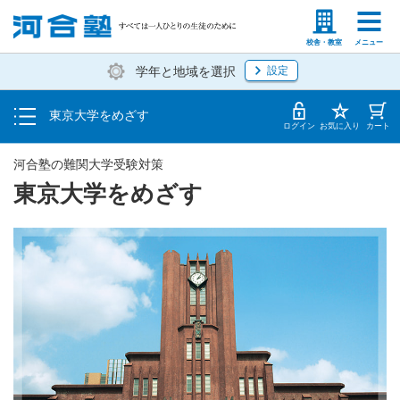
トップ
塾生の方
高等学校の先生
校舎・教室
メニュー
学年と地域を選択
設定
東大受験対策
東京大学をめざす
東大志望者のためのイベント
ログイン
お気に入り
カート
河合塾の難関大学受験対策
東京大学をめざす