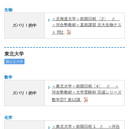
生物
＜北海道大学＞前期日程 〔2〕 と
＜河合塾教材＞直前講習 北大生物テス
ズバリ！的中
ト 問2
東北大学
国公立大学
数学
＜東北大学＞前期日程〔4〕 と ＜
河合塾教材＞大学受験科 完成シリーズ
ズバリ！的中
数学②T 第12講
化学
＜東北大学＞前期日程 1 と ＜河合