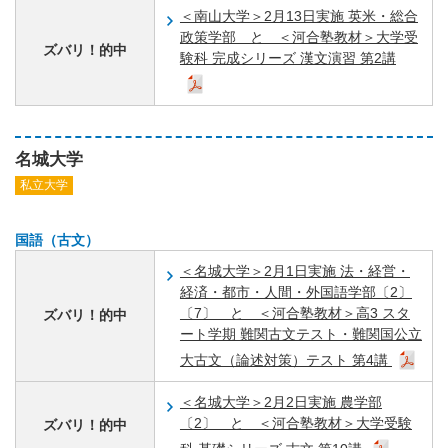
＜南山大学＞2月13日実施 英米・総合
政策学部 と ＜河合塾教材＞大学受
ズバリ！的中
験科 完成シリーズ 漢文演習 第2講
名城大学
私立大学
国語（古文）
＜名城大学＞2月1日実施 法・経営・
経済・都市・人間・外国語学部〔2〕
〔7〕 と ＜河合塾教材＞高3 スタ
ズバリ！的中
ート学期 難関古文テスト・難関国公立
大古文（論述対策）テスト 第4講
＜名城大学＞2月2日実施 農学部
〔2〕 と ＜河合塾教材＞大学受験
ズバリ！的中