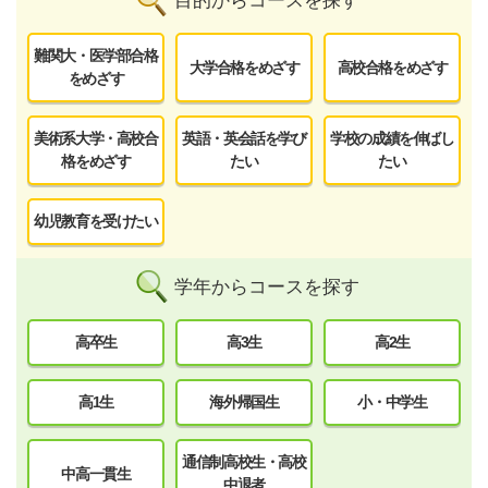
目的からコースを探す
難関大・医学部合格
大学合格をめざす
高校合格をめざす
をめざす
美術系大学・高校合
英語・英会話を学び
学校の成績を伸ばし
格をめざす
たい
たい
幼児教育を受けたい
学年からコースを探す
高卒生
高3生
高2生
高1生
海外帰国生
小・中学生
通信制高校生・高校
中高一貫生
中退者