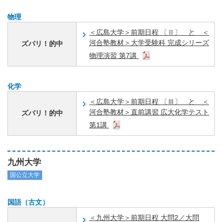
物理
＜広島大学＞前期日程 〔Ⅱ〕 と ＜
河合塾教材＞大学受験科 完成シリーズ
ズバリ！的中
物理演習 第7講
化学
＜広島大学＞前期日程 〔Ⅲ〕 と ＜
河合塾教材＞直前講習 広大化学テスト
ズバリ！的中
第1講
九州大学
国公立大学
国語（古文）
＜九州大学＞前期日程 大問2／大問