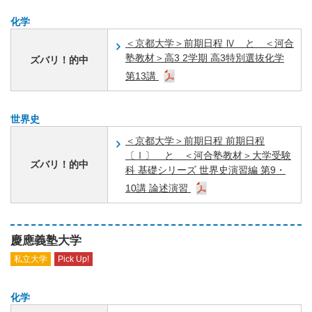
化学
＜京都大学＞前期日程 Ⅳ と ＜河合
塾教材＞高3 2学期 高3特別選抜化学
ズバリ！的中
第13講
世界史
＜京都大学＞前期日程 前期日程
〔Ⅰ〕 と ＜河合塾教材＞大学受験
ズバリ！的中
科 基礎シリーズ 世界史演習編 第9・
10講 論述演習
慶應義塾大学
私立大学
Pick Up!
化学