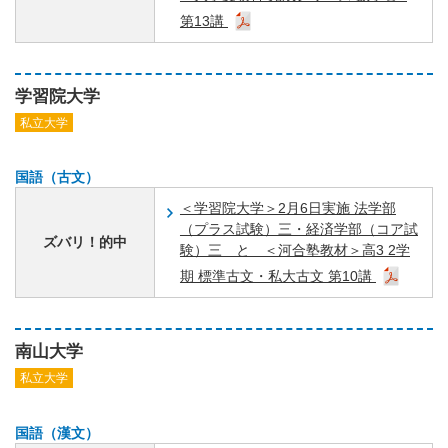
第13講
学習院大学
私立大学
国語（古文）
＜学習院大学＞2月6日実施 法学部
（プラス試験）三・経済学部（コア試
ズバリ！的中
験）三 と ＜河合塾教材＞高3 2学
期 標準古文・私大古文 第10講
南山大学
私立大学
国語（漢文）