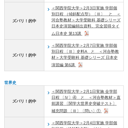
＜関西学院大学＞2月3日実施 学部個
別日程 （傾斜配点型）〔Ⅲ〕 と ＜
河合塾教材＞大学受験科 基礎シリーズ
ズバリ！的中
日本史演習編頻出資料、完全習得タイ
ム日本史 第13講
＜関西学院大学＞2月7日実施 学部個
別日程 〔Ⅲ〕史料A と ＜河合塾教
ズバリ！的中
材＞大学受験科 基礎シリーズ 日本史
演習編 第6講
世界史
＜関西学院大学＞2月1日実施 全学部
日程 〔Ⅳ〕④ と ＜河合塾教材＞直
ズバリ！的中
前講習 〔関学大世界史突破テスト〕
補充問題 〔Ⅲ〕〔問い〕①
＜関西学院大学＞2月4日実施 学部個