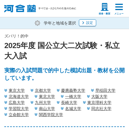
塾生の方
高等学校の先生
校舎・教室
メニュー
学年と地域を選択
設定
ズバリ！的中
2025年度 国公立大二次試験・私立
大入試
実際の入試問題で的中した模試出題・教材を公開
しています。
東京大学
京都大学
慶應義塾大学
早稲田大学
北海道大学
東北大学
一橋大学
大阪大学
広島大学
九州大学
長崎大学
東京理科大学
学習院大学
南山大学
名城大学
同志社大学
立命館大学
関西学院大学