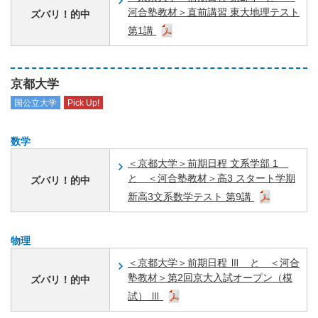
河合塾教材＞直前講習 東大地理テスト
ズバリ！的中
第1講
京都大学
国公立大学
Pick Up!
数学
＜京都大学＞前期日程 文系学部 1
と ＜河合塾教材＞高3 スタート学期
ズバリ！的中
新高3文系数学テスト 第9講
物理
＜京都大学＞前期日程 Ⅲ と ＜河合
塾教材＞第2回京大入試オープン（模
ズバリ！的中
試） Ⅲ