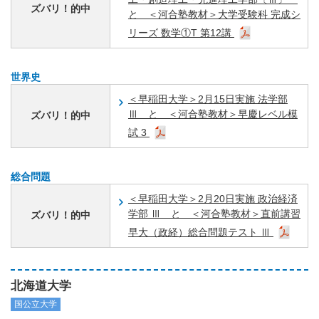
ズバリ！的中
と ＜河合塾教材＞大学受験科 完成シ
リーズ 数学①T 第12講
世界史
＜早稲田大学＞2月15日実施 法学部
Ⅲ と ＜河合塾教材＞早慶レベル模
ズバリ！的中
試 3
総合問題
＜早稲田大学＞2月20日実施 政治経済
学部 Ⅲ と ＜河合塾教材＞直前講習
ズバリ！的中
早大（政経）総合問題テスト Ⅲ
北海道大学
国公立大学