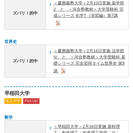
＜慶應義塾大学＞2月10日実施 薬学部
2 と ＜河合塾教材＞大学受験科 完
ズバリ！的中
成シリーズ 化学T（演習編）第7講
世界史
＜慶應義塾大学＞2月16日実施 法学部
Ⅳ と ＜河合塾教材＞大学受験科 基
ズバリ！的中
礎シリーズ 完全習得タイム世界史 第9
講
早稲田大学
私立大学
Pick Up!
数学
＜早稲田大学＞2月16日実施 基幹理
工・創造理工・先進理工学部〔Ⅲ〕