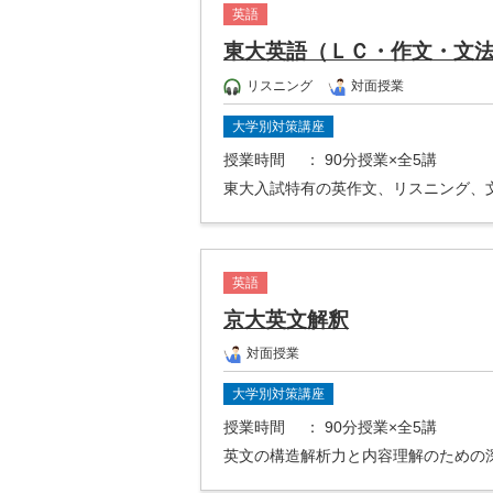
英語
東大英語（ＬＣ・作文・文
リスニング
対面授業
大学別対策講座
授業時間
： 90分授業×全5講
東大入試特有の英作文、リスニング、
英語
京大英文解釈
対面授業
大学別対策講座
授業時間
： 90分授業×全5講
英文の構造解析力と内容理解のための