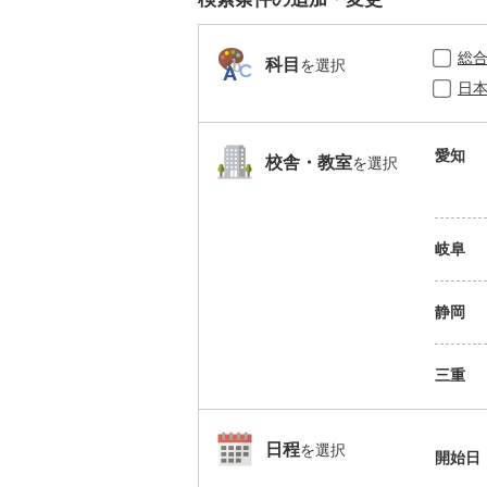
総
科目
を選択
日
愛知
校舎・教室
を選択
岐阜
静岡
三重
日程
を選択
開始日