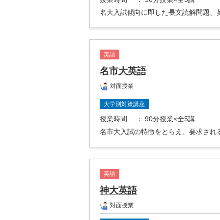
名大入試傾向に即した長文読解問題、
英語
名市大英語
対面授業
大学別対策講座
授業時間
： 90分授業×全5講
名市大入試の特徴をとらえ、要求され
英語
神大英語
対面授業