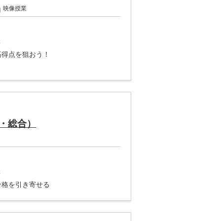
映像授業
講
高得点を狙おう！
・総合）
講
合格を引き寄せる