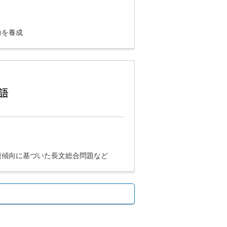
講
力を養成
語
講
題傾向に基づいた長文総合問題など