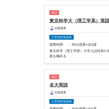
英語
東京科学大（理工学系）英
対面授業
大学別対策講座
授業時間
： 90分授業×全5講
東京科学（理工学部）大学入試特有の
題を極める
英語
名大英語
対面授業
大学別対策講座
授業時間
： 90分授業×全5講