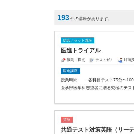
193
件の講座があります。
総合／セット講座
医進トライアル
添削・採点
テストゼミ
対面
医進講座
授業時間
： 各科目テスト75分〜10
医学部医学科志望者に贈る究極のテス
英語
共通テスト対策英語（リー