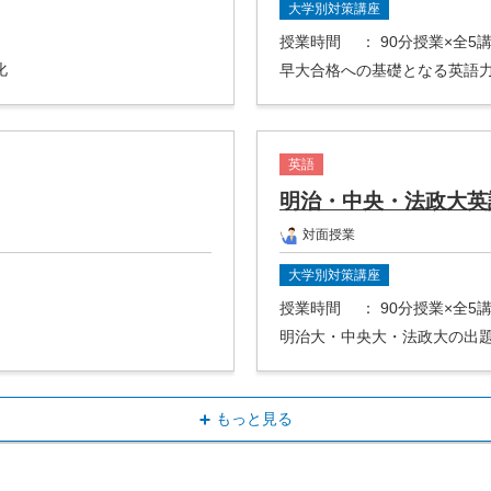
大学別対策講座
授業時間
： 90分授業×全5
化
早大合格への基礎となる英語
英語
明治・中央・法政大英
対面授業
大学別対策講座
授業時間
： 90分授業×全5
明治大・中央大・法政大の出
もっと見る