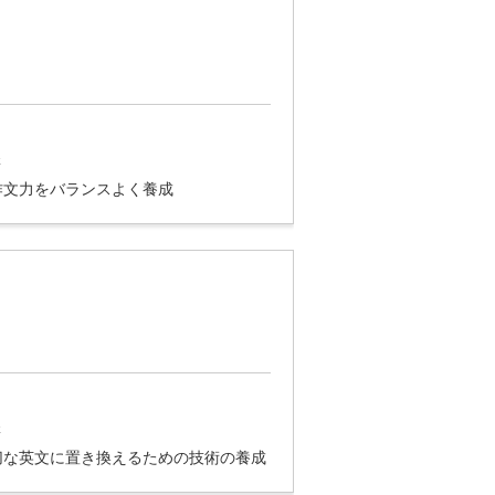
講
作文力をバランスよく養成
講
切な英文に置き換えるための技術の養成