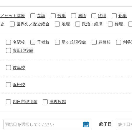
合／セット講座
英語
数学
国語
物理
化学
本史
世界史／歴史総合
地理
政治・経済
倫理
名駅校
千種校
星ヶ丘現役館
豊橋校
刈谷
豊田現役館
岐阜校
浜松校
四日市現役館
津現役館
終了日