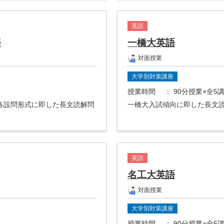
英語
語
一橋大英語
対面授業
大学別対策講座
授業時間
： 90分授業×全5
各設問形式に即した長文読解問
一橋大入試傾向に即した長文
英語
名工大英語
対面授業
大学別対策講座
授業時間
： 90分授業×全5