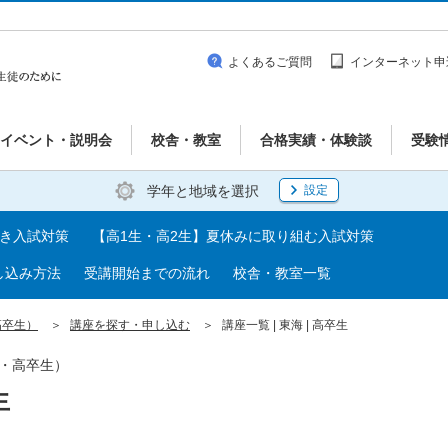
よくあるご質問
インターネット申
イベント・説明会
校舎・教室
合格実績・体験談
受験
学年と地域を選択
設定
べき入試対策
【高1生・高2生】夏休みに取り組む入試対策
し込み方法
受講開始までの流れ
校舎・教室一覧
高卒生）
講座を探す・申し込む
講座一覧 | 東海 | 高卒生
生・高卒生）
生