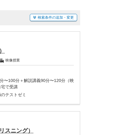
検索条件の追加・変更
）
映像授業
分〜100分＋解説講義90分〜120分（映
自宅で受講
極のテストゼミ
リスニング）