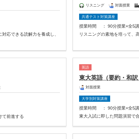
リスニング
対面授業
共通テスト対策講座
授業時間
： 90分授業×全5
に対応できる読解力を養成し、
リスニングの素地を培って、
英語
東大英語（要約・和訳
対面授業
業
大学別対策講座
授業時間
： 90分授業×全5
東大入試に即した問題演習で
けて前進する