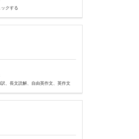
ェックする
講
和訳、長文読解、自由英作文、英作文