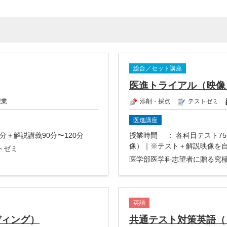
総合／セット講座
医進トライアル（映像
授業
添削・採点
テストゼミ
医進講座
0分＋解説講義90分〜120分
授業時間
： 各科目テスト75
像）｜※テスト＋解説映像を
トゼミ
医学部医学科志望者に贈る究
英語
ディング）
共通テスト対策英語（