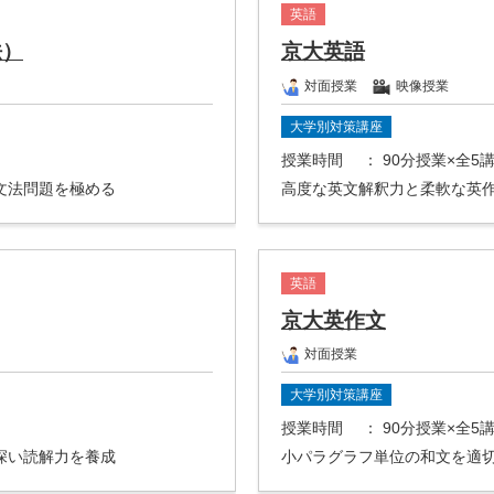
英語
法）
京大英語
対面授業
映像授業
大学別対策講座
授業時間
： 90分授業×全5
文法問題を極める
高度な英文解釈力と柔軟な英
英語
京大英作文
対面授業
大学別対策講座
授業時間
： 90分授業×全5
深い読解力を養成
小パラグラフ単位の和文を適