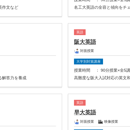
英作文など
名工大英語の全容と傾向をチ
英語
阪大英語
対面授業
大学別対策講座
授業時間
： 90分授業×全5
る解答力を養成
高難度な阪大入試対応の英文
英語
早大英語
対面授業
映像授業