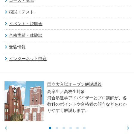
コース・講習
模試・テスト
イベント・説明会
合格実績・体験談
受験情報
インターネット申込
国立大入試オープン解説講義
高卒生／高校生対象
河合塾進学アドバイザーとプロ講師が、各
教科のポイントや合格者の傾向などをわか
りやすく解説します。