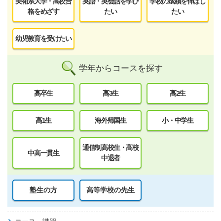
美術系大学・高校合
英語・英会話を学び
学校の成績を伸ばし
格をめざす
たい
たい
幼児教育を受けたい
学年からコースを探す
高卒生
高3生
高2生
高1生
海外帰国生
小・中学生
通信制高校生・高校
中高一貫生
中退者
塾生の方
高等学校の先生