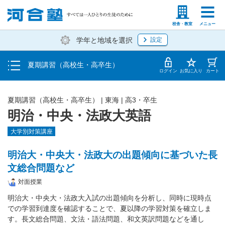
受講料・お申し込み方法
塾生の方
高等学校の先生
校舎・教室
メニュー
学年と地域を選択
設定
受講開始までの流れ
夏期講習（高校生・高卒生）
校舎・教室一覧
ログイン
お気に入り
カート
夏期講習（高校生・高卒生）
|
東海
|
高3・卒生
明治・中央・法政大英語
大学別対策講座
明治大・中央大・法政大の出題傾向に基づいた長
文総合問題など
対面授業
明治大・中央大・法政大入試の出題傾向を分析し、同時に現時点
での学習到達度を確認することで、夏以降の学習対策を確立しま
す。長文総合問題、文法・語法問題、和文英訳問題などを通し