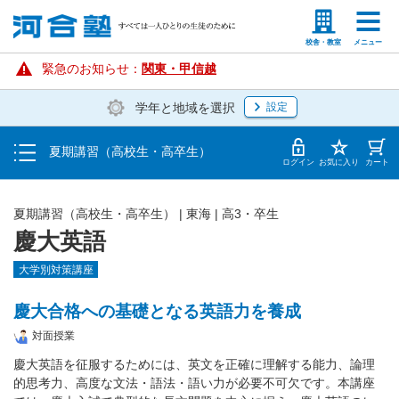
講座を探す・申し込む
塾生の方
高等学校の先生
校舎・教室
メニュー
受講料・お申し込み方法
緊急のお知らせ：
関東・甲信越
学年と地域を選択
設定
受講開始までの流れ
夏期講習（高校生・高卒生）
校舎・教室一覧
ログイン
お気に入り
カート
夏期講習（高校生・高卒生）
|
東海
|
高3・卒生
慶大英語
大学別対策講座
慶大合格への基礎となる英語力を養成
対面授業
慶大英語を征服するためには、英文を正確に理解する能力、論理
的思考力、高度な文法・語法・語い力が必要不可欠です。本講座