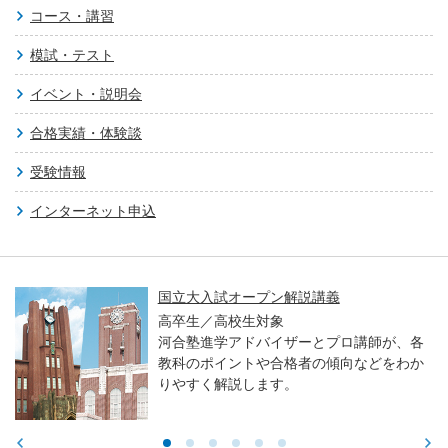
コース・講習
模試・テスト
イベント・説明会
合格実績・体験談
受験情報
インターネット申込
国立大入試オープン解説講義
高卒生／高校生対象
河合塾進学アドバイザーとプロ講師が、各
教科のポイントや合格者の傾向などをわか
りやすく解説します。