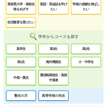
美術系大学・高校合
英語・英会話を学び
学校の成績を伸ばし
格をめざす
たい
たい
幼児教育を受けたい
学年からコースを探す
高卒生
高3生
高2生
高1生
海外帰国生
小・中学生
通信制高校生・高校
中高一貫生
中退者
塾生の方
高等学校の先生