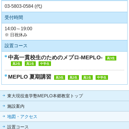
03-5803-0584 (代)
受付時間
14:00～19:00
※ 日祝休み
設置コース
中高一貫校生のためのメプロ-MEPLO-
高3生
高2生
高1生
中学生
MEPLO 夏期講習
高3生
高2生
高1生
中学生
東大現役進学塾MEPLO本郷教室トップ
施設案内
地図・アクセス
設置コース