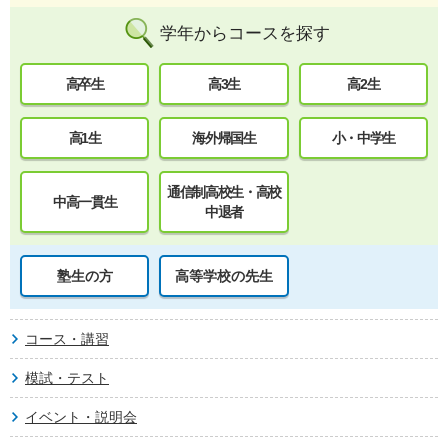
学年からコースを探す
高卒生
高3生
高2生
高1生
海外帰国生
小・中学生
通信制高校生・高校
中高一貫生
中退者
塾生の方
高等学校の先生
コース・講習
模試・テスト
イベント・説明会