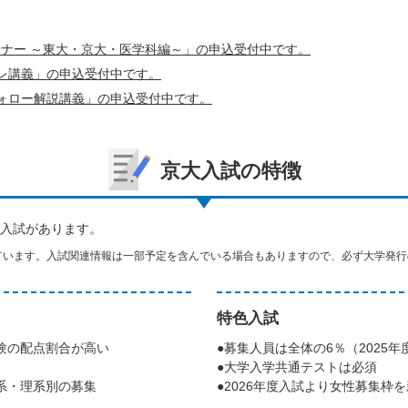
ナー ～東大・京大・医学科編～」の申込受付中です。
レ講義」の申込受付中です。
ォロー解説講義」の申込受付中です。
京大入試の特徴
入試があります。
ています。入試関連情報は一部予定を含んでいる場合もありますので、必ず大学発行
特色入試
験の配点割合が高い
●募集人員は全体の6％（2025年
●大学入学共通テストは必須
系・理系別の募集
●2026年度入試より女性募集枠