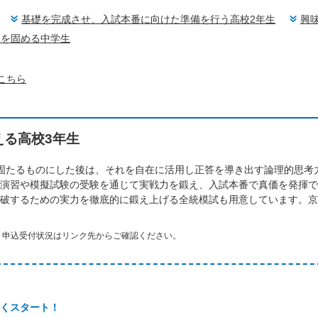
基礎を完成させ、入試本番に向けた準備を行う高校2年生
興
台を固める中学生
こちら
える高校3年生
固たるものにした後は、それを自在に活用し正答を導き出す論理的思考
演習や模擬試験の受験を通じて実戦力を鍛え、入試本番で真価を発揮で
破するための実力を徹底的に鍛え上げる全統模試も用意しています。京
。申込受付状況はリンク先からご確認ください。
くスタート！