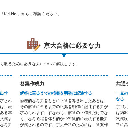
ei-Net」からご確認ください。
京大合格に必要な力
ち取るために必要な力について解説します。
答案作成力
共通
出す
解答に至るまでの根拠を明確に記述する
一点の
なる
求され
論理的思考力をもとに正答を導き出したあとは、
は、表
その解答に至るまでの根拠を明確に記述する力が
京都大
ある本
求められます。すなわち、解答の正確性だけでな
は約8
入試ま
く、思考過程を体系的かつ客観的に表現する能力
次試験
思考力
が試されるのです。京大合格のためには、答案作
常に高