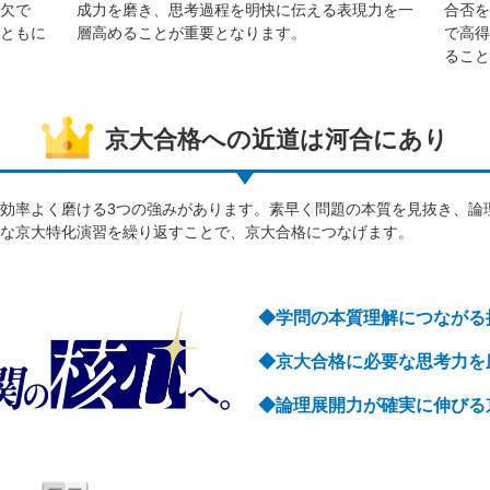
欠で
成力を磨き、思考過程を明快に伝える表現力を一
合否を
ともに
層高めることが重要となります。
で高得
ること
京大合格への近道は河合にあり
効率よく磨ける3つの強みがあります。素早く問題の本質を見抜き、論
な京大特化演習を繰り返すことで、京大合格につなげます。
◆学問の本質理解につながる
◆京大合格に必要な思考力を
◆論理展開力が確実に伸びる