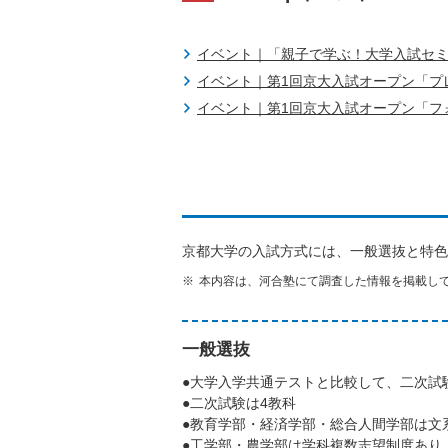
イベント｜「親子で学ぶ！大学入試セミ
イベント｜第1回京大入試オープン「プ
イベント｜第1回京大入試オープン「フ
京都大学の入試方式には、一般選抜と特色
本内容は、河合塾にて調査した情報を掲載し
一般選抜
●大学入学共通テストと比較して、二次試
●二次試験は4教科
●教育学部・経済学部・総合人間学部は文
●工学部・農学部は学科複数志望制度あり